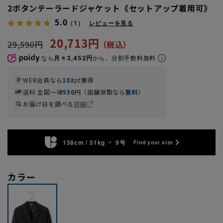
2ボタンテーラードジャケット《セットアップ着用可》
5.0
（1）
レビューを見る
20,713円
29,590円
なら
月々3,452円
から。分割手数料無料
WEB会員なら
103
pt獲得
送料 全国一律
550
円（店舗受取なら
無料
）
お届け日を調べる
詳細
158cm / 51kg
9号
Find your size
カラー