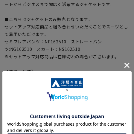
ートからビジネスまで幅広く活躍するジャケットです。
■こちらはジャケットのみ販売となります。
セットアップ対応商品と組み合わせいただくことでスーツとし
て着用いただけます。
セミフレアパンツ：NP162510 ストレートパン
ツ:NG162510 スカート：NS162510
※セットアップ対応商品は在庫切れの場合がございます。
【機能・仕様】
■ストレッチ
シワができにくく窮屈感を軽減させる伸縮性のある素材を使
用。
【モデルサイズ】身長:169cm 着用サイズ:7号
※2ボタンジャケット(NJ162510-A)、セミフレアパンツ
(NP162510-A)、タイトスカート(NS162510-A)を着用してい
ます。