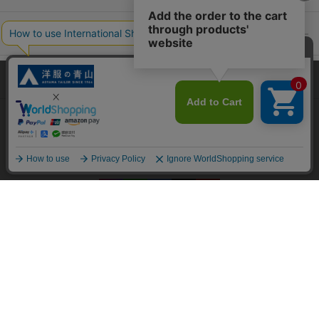
ポリシー・企業情報
オーダースーツなら SHITATE
当サイトでは、快適な閲覧体験とコンテンツ改善のためにCookieを使用
しています。閲覧を続けることで、Cookieの使用に同意したものとみな
します。詳細については
プライバシーポリシー
をご確認ください。
OFFICIAL SNS
同意して閉じる
Copyright © AOYAMA TRADING Co.,Ltd. All Rights Reserved