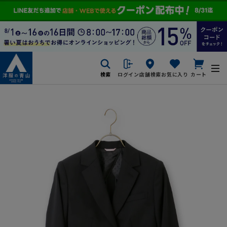
検索
ログイン
店舗検索
お気に入り
カート