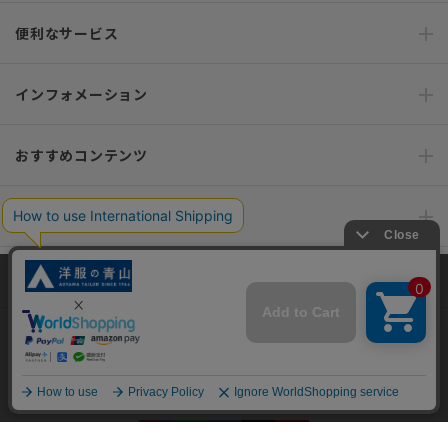
便利なサービス
インフォメーション
おすすめコンテンツ
ポリシー・企業情報
オーダースーツなら SHITATE
当サイトでは、快適な閲覧体験とコンテンツ改善のためにCookieを使用
しています。閲覧を続けることで、Cookieの使用に同意したものとみな
します。詳細については
プライバシーポリシー
をご確認ください。
OFFICIAL SNS
同意して閉じる