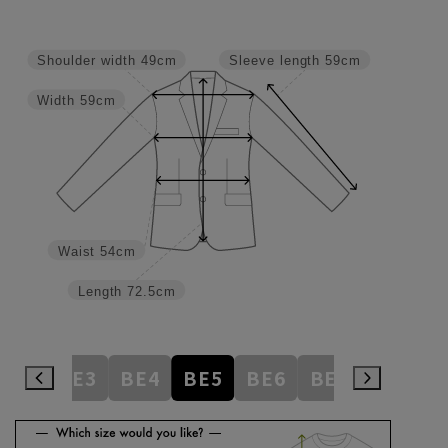
Shoulder width
49cm
Sleeve length
59cm
Width
59cm
Waist
54cm
Length
72.5cm
AB8
BE3
BE4
BE5
BE6
BE7
BE8
E