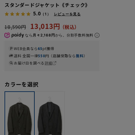
スタンダードジャケット《チェック》
5.0
（1）
レビューを見る
13,013円
18,590円
なら
月々2,168円
から。分割手数料無料
WEB会員なら
65
pt獲得
送料 全国一律
550
円（店舗受取なら
無料
）
お届け日を調べる
詳細
カラーを選択