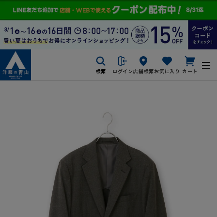
検索
ログイン
店舗検索
お気に入り
カート