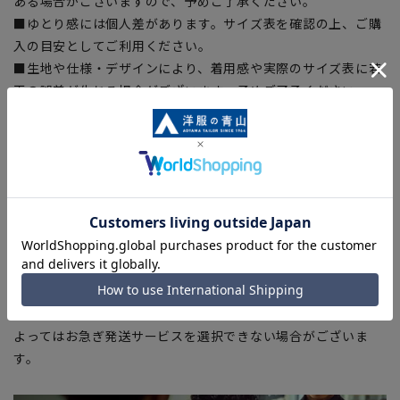
ある場合がございますので、予めご了承ください。
■ゆとり感には個人差があります。サイズ表を確認の上、ご購
入の目安としてご利用ください。
■生地や仕様・デザインにより、着用感や実際のサイズ表に若
干の誤差が生じる場合がございます。予めご了承ください。
■サイズスペックは仕上がりサイズを記載しております。一
部、商品現物におすすめサイズ(ヌードサイズ)を記載している
商品もございます。
■ブラウザやお使いのモニター環境、また撮影時の室内外の光
加減により、実際の商品と掲載画像の色味が異なる場合がござ
います。
■店舗や各モールサイトと商品在庫を共有しております関係
上、ご注文いただいたタイミングにより欠品が発生し、ご注文
を完了できない場合がございます。予めご了承ください。
■お急ぎ発送のご注文につきましても、ご注文のタイミングに
よってはお急ぎ発送サービスを選択できない場合がございま
す。