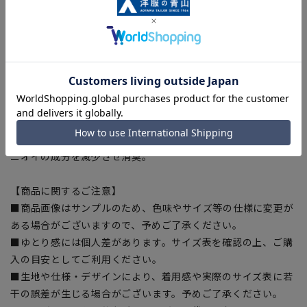
伸長率はタテ10%以上、ヨコ15%以上、通常の1.5倍以上のス
トレッチ性があり着心地抜群。
■CONTROLα®
繊維に練りこまれた、活性粒子による湿度調節機能が衣服内環
境を快適な状態に保ちます。衣服内の湿気を放出し、ムレにく
くサラッと快適。
■シワ抑制
ポリエステルの素材特性でシワになりにくい。
■消臭効果
ニオイの成分を減少させ消臭。
【商品に関するご注意】
■商品画像はサンプルのため、色味やサイズ等の仕様に変更が
ある場合がございますので、予めご了承ください。
■ゆとり感には個人差があります。サイズ表を確認の上、ご購
入の目安としてご利用ください。
■生地や仕様・デザインにより、着用感や実際のサイズ表に若
干の誤差が生じる場合がございます。予めご了承ください。