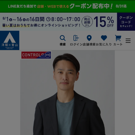
検索
ログイン
店舗検索
お気に入り
カート