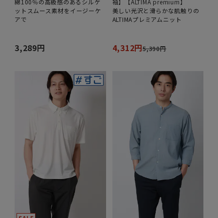
綿100％の高級感のあるシルケ
袖】【ALTIMA premium】
ットスムース素材をイージーケ
美しい光沢と滑らかな肌触りの
アで
ALTIMAプレミアムニット
3,289円
4,312円
5,390円