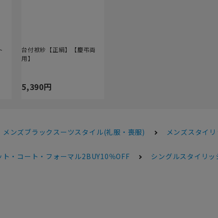
ト
台付袱紗【正絹】【慶弔両
用】
5,390円
メンズブラックスーツスタイル(礼服・喪服)
メンズスタイリ
ト・コート・フォーマル2BUY10％OFF
シングルスタイリッ