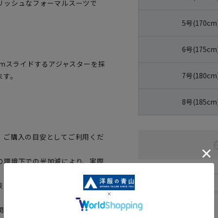
リッシュなフォーマルスーツで
5号(170cm
6号(175cm
cmスライドするアジャスターを採
7号(180cm
ます。
8号(185cm
、ご購入の目安としてご利用くだ
の環境下での光加減により、実際
表に若干の誤差が生じる場合がご
関係上、ご注文いただいたタイミ