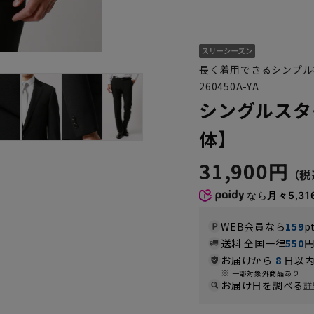
長く着用できるシンプル
260450A-YA
シングルスタ
体】
31,900円
なら
月々5,31
WEB会員なら
159
p
送料 全国一律
550
お届けから
8
日以内
一部対象外商品あり
お届け日を調べる
詳