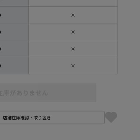
✕
)
✕
)
✕
)
✕
)
在庫がありません