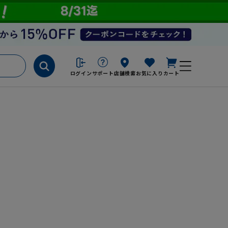
ログイン
サポート
店舗検索
お気に入り
カート