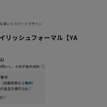
な装いとスマートデザイン
イリッシュフォーマル【YA
6円
から。分割手数料無料
t獲得
円（店舗受取なら
無料
）
の返品交換可
詳細
細