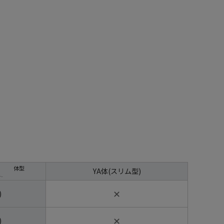
体型
YA体(スリム型)
✕
)
✕
)