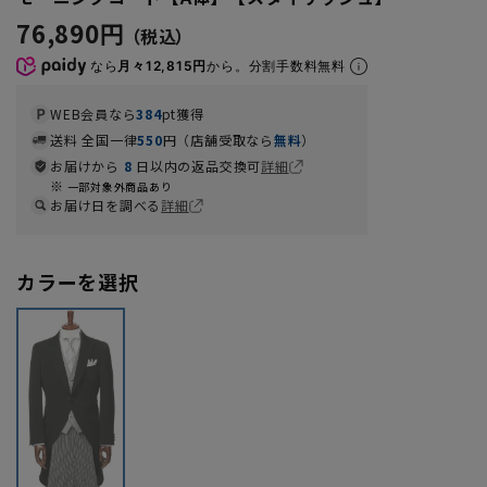
76,890円
なら
月々12,815円
から。分割手数料無料
WEB会員なら
384
pt獲得
送料 全国一律
550
円（店舗受取なら
無料
）
お届けから
8
日以内の返品交換可
詳細
一部対象外商品あり
お届け日を調べる
詳細
カラーを選択