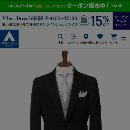
検索
ログイン
店舗検索
お気に入り
カート