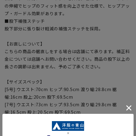
の伸縮でヒップのフィット感を向上させた仕様で、ヒップアッ
プ・ガードル効果があります。
■股下補強ステッチ
股下部分に張り裂け軽減の補強ステッチを採用。
【お直しについて】
こちらの商品の裾直しをする場合は店舗にて承ります。補正料
金については店舗へお問い合わせください。商品の股下以上の
長さの調節は出来ません、予めご了承ください。
【サイズスペック】
[5号]:ウエスト:70cm ヒップ:90.5cm 渡り幅:28.8cm 裾
幅:16cm 股上:20cm 股下:69.5cm
[7号]:ウエスト:73cm ヒップ:93.5cm 渡り幅:29.8cm 裾
幅:16.5cm 股上:20.5cm 股下:69.5cm
[9号]:ウエスト:76cm ヒップ:96.5cm 渡り幅:30.8cm 裾
幅:17cm 股上:21cm 股下:71.5cm
[11号]:ウエスト:79cm ヒップ:99.5cm 渡り幅:31.8cm 裾