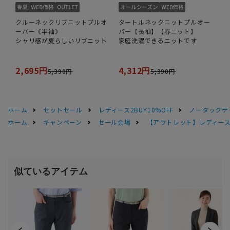
クルーネックリブニットプルオ
タートルネックニットプルオー
ーバー《半袖》
バー【長袖】【春ニット】
シャリ感が夏らしいリブニット
家庭洗濯できるニットです
2,695円
4,312円
5,390円
5,390円
ホーム
セットセール
レディース2BUY10%OFF
ノータックテ
ホーム
キャンペーン
セール会場
【アウトレット】レディース 