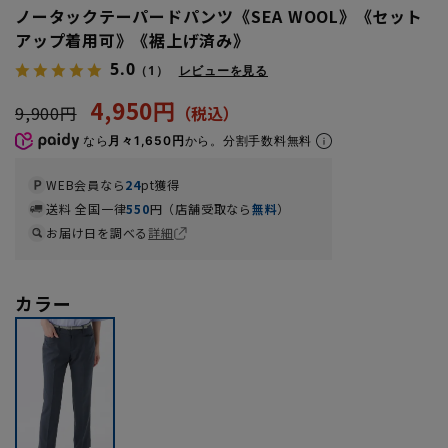
ノータックテーパードパンツ《SEA WOOL》《セット
アップ着用可》《裾上げ済み》
5.0
（1）
レビューを見る
4,950円
9,900円
なら
月々1,650円
から。分割手数料無料
WEB会員なら
24
pt獲得
送料 全国一律
550
円（店舗受取なら
無料
）
お届け日を調べる
詳細
カラー