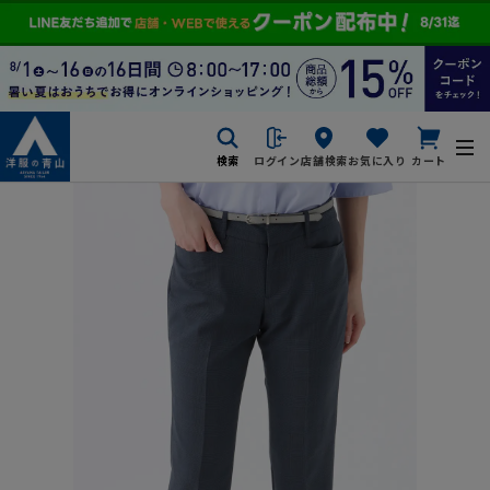
検索
ログイン
店舗検索
お気に入り
カート