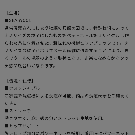
【生地】
■SEA WOOL
通常廃棄されてしまう牡蠣の貝殻を回収し、特殊技術によって
ナノサイズの粒子にしたものをペットボトルをリサイクルし作
られた糸に付着させた、新世代の機能性ファブリックです。ナ
ノサイズの粒子がポリエステル繊維に付着することにより、ま
るでウールの毛羽のような形状となり、非常になめらかなタッ
チ感や風合いとなります。
【機能・仕様】
■ウォッシャブル
ご家庭で洗濯機による洗濯が可能、商品の洗濯表示をご確認く
ださい。
■ストレッチ
動きやすく、窮屈感の無いストレッチ生地を使用。
■ヒップサポート
後身ヒップ部分にパワーネットを採用。着用時にパワーネット