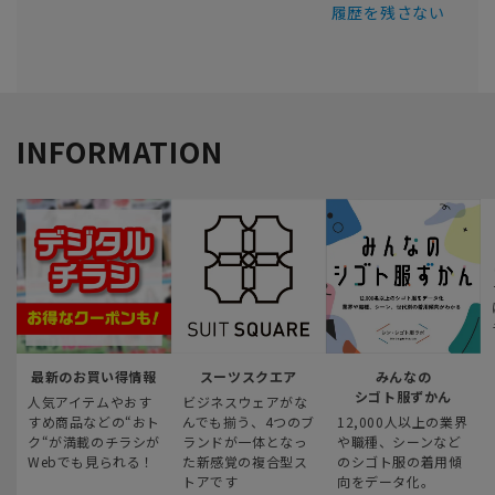
履歴を残さない
INFORMATION
最新のお買い得情報
スーツスクエア
みんなの
シゴト服ずかん
人気アイテムやおす
ビジネスウェアがな
すめ商品などの“おト
んでも揃う、4つのブ
12,000人以上の業界
ク“が満載のチラシが
ランドが一体となっ
や職種、シーンなど
Webでも見られる！
た新感覚の複合型ス
のシゴト服の着用傾
トアです
向をデータ化。