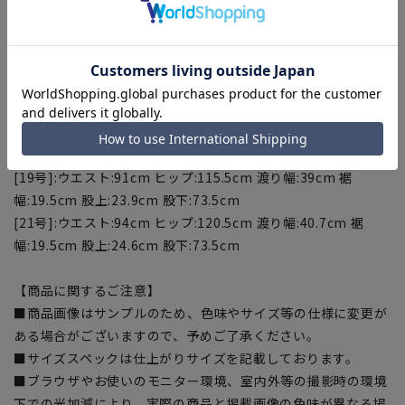
幅:17.5cm 股上:21.5cm 股下:71.5cm
[13号]:ウエスト:82cm ヒップ:102.5cm 渡り幅:32.8cm 裾
幅:18cm 股上:22cm 股下:73.5cm
[15号]:ウエスト:85cm ヒップ:105.5cm 渡り幅:33.8cm 裾
幅:18.5cm 股上:22.5cm 股下:73.5cm
[17号]:ウエスト:88cm ヒップ:110.5cm 渡り幅:37.3cm 裾
幅:18.5cm 股上:23.2cm 股下:73.5cm
[19号]:ウエスト:91cm ヒップ:115.5cm 渡り幅:39cm 裾
幅:19.5cm 股上:23.9cm 股下:73.5cm
[21号]:ウエスト:94cm ヒップ:120.5cm 渡り幅:40.7cm 裾
幅:19.5cm 股上:24.6cm 股下:73.5cm
【商品に関するご注意】
■商品画像はサンプルのため、色味やサイズ等の仕様に変更が
ある場合がございますので、予めご了承ください。
■サイズスペックは仕上がりサイズを記載しております。
■ブラウザやお使いのモニター環境、室内外等の撮影時の環境
下での光加減により、実際の商品と掲載画像の色味が異なる場