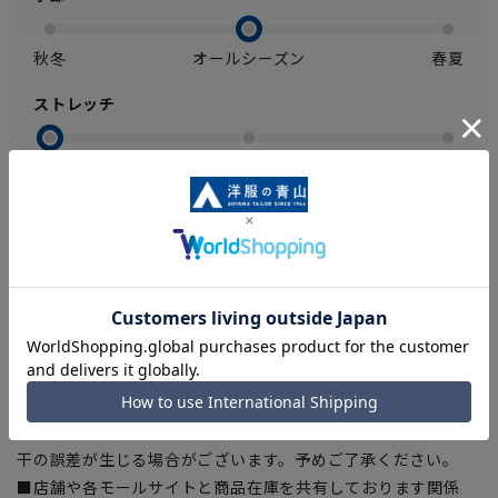
秋冬
オールシーズン
春夏
ストレッチ
あり
なし
【商品に関するご注意】
■ゆとり感には個人差があります。サイズ表を確認の上、ご購
入の目安としてご利用ください。
■ブラウザやお使いのモニター環境、室内外等の撮影時の環境
下での光加減により、実際の商品と掲載画像の色味が異なる場
合がございます。
■生地や仕様・デザインにより、着用感や実際のサイズ表に若
干の誤差が生じる場合がございます。予めご了承ください。
■店舗や各モールサイトと商品在庫を共有しております関係