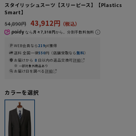
スタイリッシュスーツ【スリーピース】【Plastics
Smart】
43,912円
54,890円
なら
月々7,318円
から。分割手数料無料
WEB会員なら
219
pt獲得
送料 全国一律
550
円（店舗受取なら
無料
）
お届けから
8
日以内の返品交換可
詳細
一部対象外商品あり
お届け日を調べる
詳細
カラーを選択