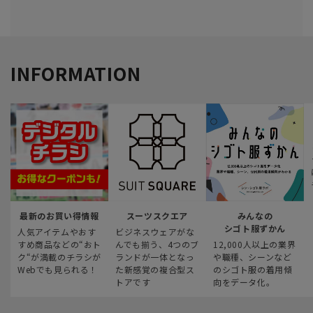
INFORMATION
最新のお買い得情報
スーツスクエア
みんなの
シゴト服ずかん
人気アイテムやおす
ビジネスウェアがな
すめ商品などの“おト
んでも揃う、4つのブ
12,000人以上の業界
ク“が満載のチラシが
ランドが一体となっ
や職種、シーンなど
Webでも見られる！
た新感覚の複合型ス
のシゴト服の着用傾
トアです
向をデータ化。