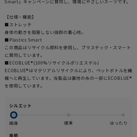
Smart』キャンペーンに賛同し、環境にやさしいスーツです。
【仕様・機能】
■ストレッチ
身体の動きを阻害しない抜群の着心地。
■Plastics Smart
この商品はリサイクル原料を使用し、プラスチック・スマート
に賛同しています。
■ECOBLUE®(100%リサイクルポリエステル)
ECOBLUE®はマテリアルリサイクルにより、ペットボトルを繊
維へと再生しています。当製品は裏地の糸の一部にECOBLUE®
を使用しています。
シルエット
細身
標準
ゆったり
季節