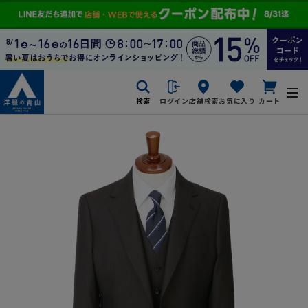
検索
ログイン
店舗検索
お気に入り
カート