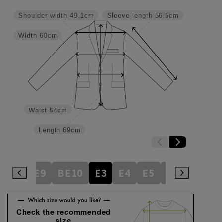
Shoulder width
49.1cm
Sleeve length
56.5cm
Width
60cm
Waist
54cm
Length
69cm
BE8
BE9
BE10
E3
E4
E5
E6
E7
E
Check the recommended
size