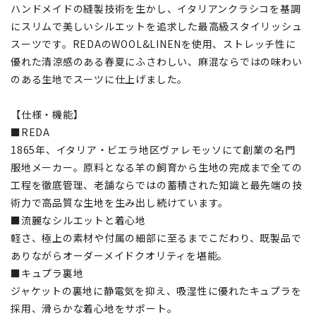
ハンドメイドの縫製技術を生かし、イタリアンクラシコを基調
にスリムで美しいシルエットを追求した最高級スタイリッシュ
スーツです。REDAのWOOL&LINENを使用、ストレッチ性に
優れた清涼感のある春夏にふさわしい、麻混ならではの味わい
のある生地でスーツに仕上げました。
【仕様・機能】
■REDA
1865年、イタリア・ビエラ地区ヴァレモッソにて創業の名門
服地メーカー。原料となる羊の飼育から生地の完成まで全ての
工程を徹底管理、老舗ならではの蓄積された知識と最先端の技
術力で高品質な生地を生み出し続けています。
■流麗なシルエットと着心地
軽さ、極上の素材や付属の細部に至るまでこだわり、既製品で
ありながらオーダーメイドクオリティを堪能。
■キュプラ裏地
ジャケットの裏地に静電気を抑え、吸湿性に優れたキュプラを
採用、滑らかな着心地をサポート。