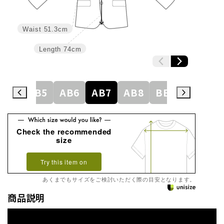
Waist
51.3cm
Length
74cm
AB4
AB5
AB6
AB7
AB8
BE3
BE4
Check the recommended
size
Try this item on
あくまでもサイズをご検討いただく際の目安となります。
商品説明