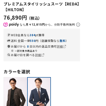
プレミアムスタイリッシュスーツ【REDA】
【HILTON】
76,890円
なら
月々12,815円
から。分割手数料無料
WEB会員なら
384
pt獲得
送料 全国一律
550
円（店舗受取なら
無料
）
お届けから
8
日以内の返品交換可
詳細
一部対象外商品あり
お届け日を調べる
詳細
カラーを選択