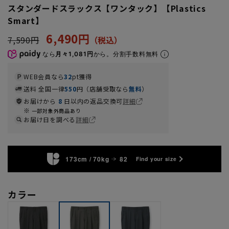
スタンダードスラックス【ワンタック】【Plastics
Smart】
6,490円
7,590円
なら
月々1,081円
から。分割手数料無料
WEB会員なら
32
pt獲得
送料 全国一律
550
円（店舗受取なら
無料
）
お届けから
8
日以内の返品交換可
詳細
一部対象外商品あり
お届け日を調べる
詳細
173cm / 70kg
82
Find your size
カラー