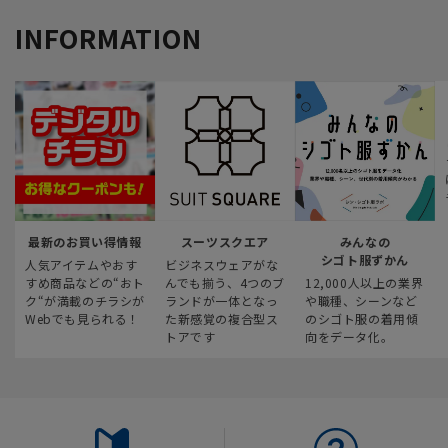
INFORMATION
最新のお買い得情報
スーツスクエア
みんなの
シゴト服ずかん
人気アイテムやおす
ビジネスウェアがな
すめ商品などの“おト
んでも揃う、4つのブ
12,000人以上の業界
ク“が満載のチラシが
ランドが一体となっ
や職種、シーンなど
Webでも見られる！
た新感覚の複合型ス
のシゴト服の着用傾
トアです
向をデータ化。