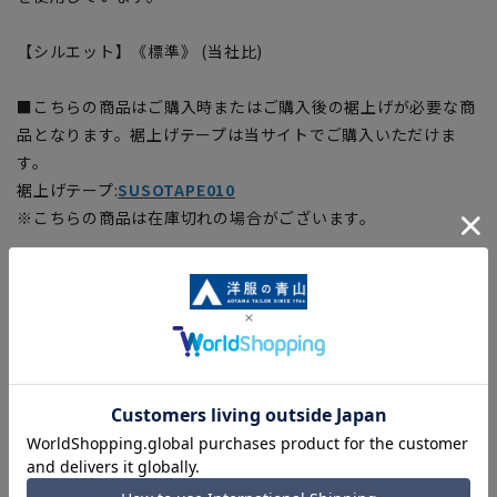
【シルエット】《標準》 (当社比)
■こちらの商品はご購入時またはご購入後の裾上げが必要な商
品となります。裾上げテープは当サイトでご購入いただけま
す。
裾上げテープ:
SUSOTAPE010
※こちらの商品は在庫切れの場合がございます。
【商品に関するご注意】
■商品画像はサンプルのため、色味やサイズ等の仕様に変更が
ある場合がございますので、予めご了承ください。
■サイズスペックは仕上がりサイズを記載しております。
■ブラウザやお使いのモニター環境、また撮影時の室内外の光
加減により、実際の商品と掲載画像の色味が異なる場合がござ
います。
■生地や仕様・デザインにより、着用感や実際のサイズ表に若
干の誤差が生じる場合がございます。予めご了承ください。