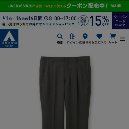
検索
ログイン
店舗検索
お気に入り
カート