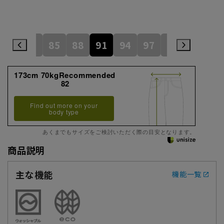
79
82
85
88
91
94
97
100
105
173cm 70kgRecommended
82
Find out more on your
body type
あくまでもサイズをご検討いただく際の目安となります。
商品説明
主な機能
機能一覧