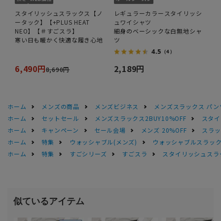
スタイリッシュスラックス【ノ
レギュラーカラースタイリッシ
ータック】【+PLUS HEAT
ュワイシャツ
NEO】【＃すごスラ】
細身のベーシックな白無地シャ
寒い日も暖かく快適な履き心地
ツ
4.5
（4）
6,490円
2,189円
8,690円
ホーム
メンズの商品
メンズビジネス
メンズスラックス パン
ホーム
セットセール
メンズスラックス2BUY10%OFF
スタイ
ホーム
キャンペーン
セール会場
メンズ 20%OFF
スラック
ホーム
特集
ウォッシャブル(メンズ)
ウォッシャブルスラック
ホーム
特集
すごシリーズ
すごスラ
スタイリッシュスラッ