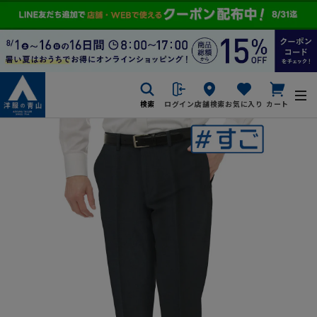
検索
ログイン
店舗検索
お気に入り
カート