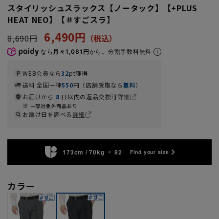
スタイリッシュスラックス【ノータック】【+PLUS
HEAT NEO】【＃すごスラ】
6,490円
8,690円
なら
月々1,081円
から。分割手数料無料
WEB会員なら
32
pt獲得
送料 全国一律
550
円（店舗受取なら
無料
）
お届けから
8
日以内の返品交換可
詳細
一部対象外商品あり
お届け日を調べる
詳細
173cm / 70kg
82
Find your size
カラー