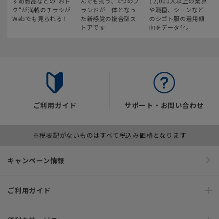
すめ商品などの“おト
んでも揃う、4つのブ
12,000人以上の業界
ク“が満載のチラシが
ランドが一体となっ
や職種、シーンなど
Webでも見られる！
た新感覚の複合型ス
のシゴト服の着用傾
トアです
向をデータ化。
ご利用ガイド
サポート・お問い合わせ
※税表記がないものはすべて税込み価格となります
キャンペーン情報
ご利用ガイド