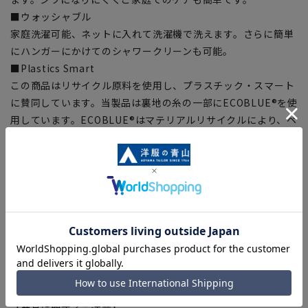
■ウォッシャブル
家庭洗濯可能、ネットに入れて洗濯機で洗えます。さらに簡単
にハンガーにかけてのシャワークリーンも可能。
■Plastics Smart
この商品はリサイクル原料を使用し、プラスチック・スマート
に賛同しています。当製品は裏地の糸の一部にECOBLUE®を使
用しています。ECOBLUE®はマテリアルリサイクルにより、ペ
ットボトルを繊維へと再生しています。
【シルエット】《細め(スリム)》 (当社比)
■こちらの商品はご購入時またはご購入後の裾上げが必要な商
品となります。裾上げテープは当サイトでご購入いただけま
す。
裾上げテープ:
SUSOTAPE010
※こちらの商品は在庫切れの場合がございます。