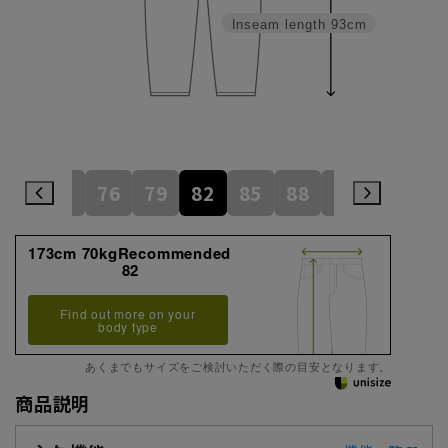
Inseam length
93cm
73
76
79
82
85
88
91
94
173cm 70kgRecommended
82
Find out more on your
body type
あくまでもサイズをご検討いただく際の目安となります。
商品説明