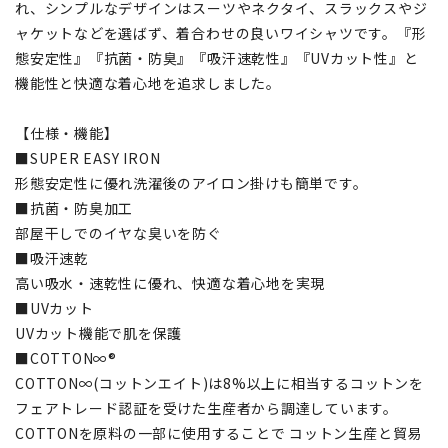
れ、シンプルなデザインはスーツやネクタイ、スラックスやジ
ャケットなどを選ばず、着合わせの良いワイシャツです。『形
態安定性』『抗菌・防臭』『吸汗速乾性』『UVカット性』と
機能性と快適な着心地を追求しました。
【仕様・機能】
■SUPER EASY IRON
形態安定性に優れ洗濯後のアイロン掛けも簡単です。
■抗菌・防臭加工
部屋干しでのイヤな臭いを防ぐ
■吸汗速乾
高い吸水・速乾性に優れ、快適な着心地を実現
■UVカット
UVカット機能で肌を保護
■COTTON∞®
COTTON∞(コットンエイト)は8%以上に相当するコットンを
フェアトレード認証を受けた生産者から調達しています。
COTTONを原料の一部に使用することで コットン生産と貿易