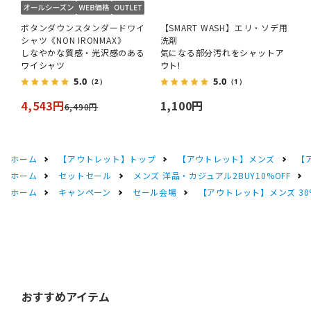
ボタンダウンスタンダードワイ
【SMART WASH】エリ・ソデ用
シャツ《NON IRONMAX》
洗剤
しなやかな質感・光沢感のある
気になる部分汚れをシャットア
ワイシャツ
ウト!
5.0
5.0
（2）
（1）
4,543円
1,100円
6,490円
ホーム
【アウトレット】トップ
【アウトレット】メンズ
【
ホーム
セットセール
メンズ 洋品・カジュアル2BUY10%OFF
ホーム
キャンペーン
セール会場
【アウトレット】メンズ 30