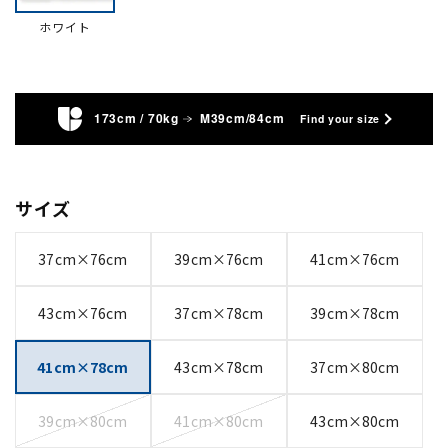
ホワイト
173cm / 70kg
M39cm/84cm
Find your size
サイズ
37cm×76cm
39cm×76cm
41cm×76cm
43cm×76cm
37cm×78cm
39cm×78cm
41cm×78cm
43cm×78cm
37cm×80cm
39cm×80cm
41cm×80cm
43cm×80cm