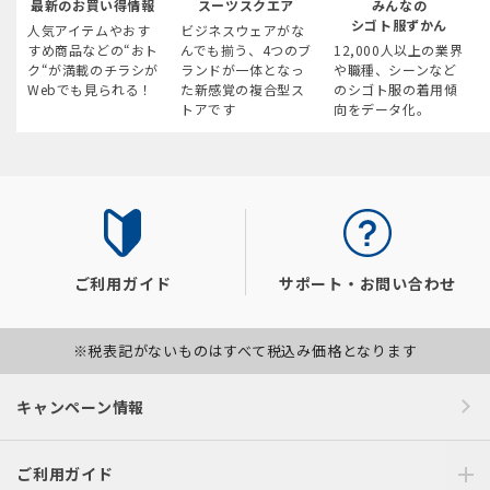
最新のお買い得情報
スーツスクエア
みんなの
シゴト服ずかん
人気アイテムやおす
ビジネスウェアがな
すめ商品などの“おト
んでも揃う、4つのブ
12,000人以上の業界
ク“が満載のチラシが
ランドが一体となっ
や職種、シーンなど
Webでも見られる！
た新感覚の複合型ス
のシゴト服の着用傾
トアです
向をデータ化。
ご利用ガイド
サポート・お問い合わせ
※税表記がないものはすべて税込み価格となります
キャンペーン情報
ご利用ガイド