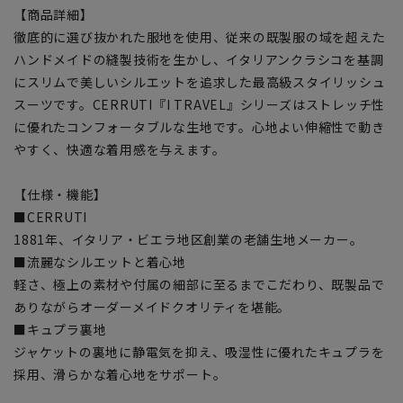
【商品詳細】
徹底的に選び抜かれた服地を使用、従来の既製服の域を超えた
ハンドメイドの縫製技術を生かし、イタリアンクラシコを基調
にスリムで美しいシルエットを追求した最高級スタイリッシュ
スーツです。CERRUTI『I TRAVEL』シリーズはストレッチ性
に優れたコンフォータブルな生地です。心地よい伸縮性で動き
やすく、快適な着用感を与えます。
【仕様・機能】
■CERRUTI
1881年、イタリア・ビエラ地区創業の老舗生地メーカー。
■流麗なシルエットと着心地
軽さ、極上の素材や付属の細部に至るまでこだわり、既製品で
ありながらオーダーメイドクオリティを堪能。
■キュプラ裏地
ジャケットの裏地に静電気を抑え、吸湿性に優れたキュプラを
採用、滑らかな着心地をサポート。