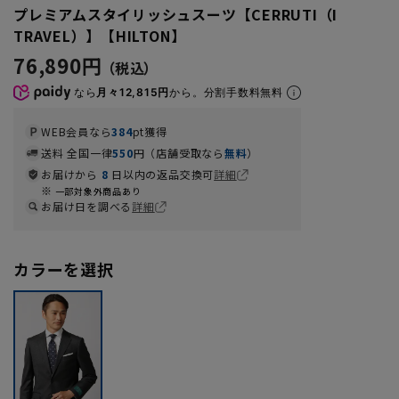
プレミアムスタイリッシュスーツ【CERRUTI（I
TRAVEL）】【HILTON】
76,890円
なら
月々12,815円
から。分割手数料無料
WEB会員なら
384
pt獲得
送料 全国一律
550
円（店舗受取なら
無料
）
お届けから
8
日以内の返品交換可
詳細
一部対象外商品あり
お届け日を調べる
詳細
カラーを選択