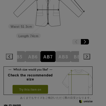
Waist
51.3cm
Length
74cm
AB4
AB5
AB6
AB7
AB8
BE3
BE4
Check the recommended
size
Try this item on
あくまでもサイズをご検討いただく際の目安となります。