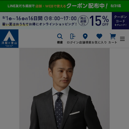
検索
ログイン
店舗検索
お気に入り
カート