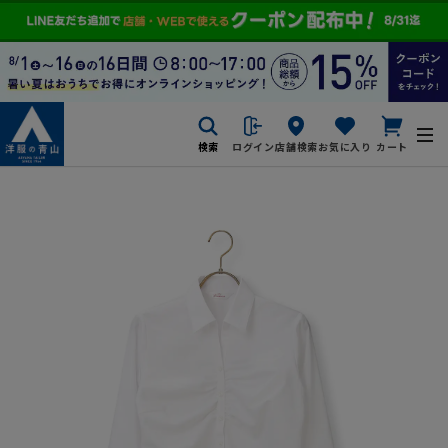
検索
ログイン
店舗検索
お気に入り
カート