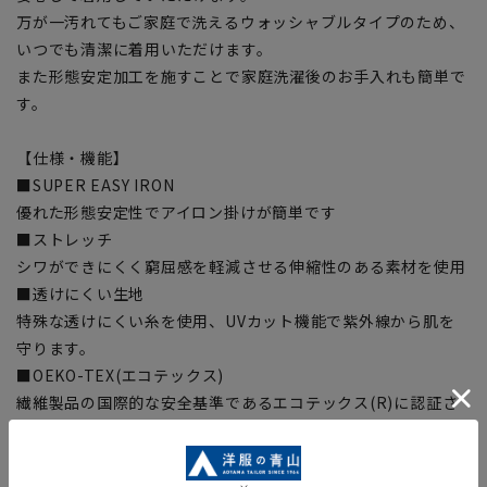
万が一汚れてもご家庭で洗えるウォッシャブルタイプのため、
いつでも清潔に着用いただけます。
また形態安定加工を施すことで家庭洗濯後のお手入れも簡単で
す。
【仕様・機能】
■SUPER EASY IRON
優れた形態安定性でアイロン掛けが簡単です
■ストレッチ
シワができにくく窮屈感を軽減させる伸縮性のある素材を使用
■透けにくい生地
特殊な透けにくい糸を使用、UVカット機能で紫外線から肌を
守ります。
■OEKO-TEX(エコテックス)
繊維製品の国際的な安全基準であるエコテックス(R)に認証さ
れた
生地から付属まですべてが厳しい基準をクリアした素材を使
用、