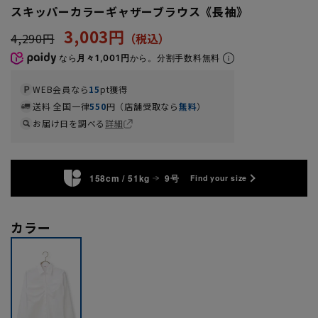
スキッパーカラーギャザーブラウス《長袖》
3,003円
4,290円
なら
月々1,001円
から。分割手数料無料
WEB会員なら
15
pt獲得
送料 全国一律
550
円（店舗受取なら
無料
）
お届け日を調べる
詳細
158cm / 51kg
9号
Find your size
カラー