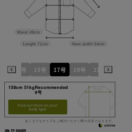
Waist
49cm
Length
71cm
Hem width
54cm
1号
13号
15号
17号
19号
21号
23号
158cm 51kgRecommended
9号
Find out more on your
body type
あくまでもサイズをご検討いただく際の目安となります。
商品説明