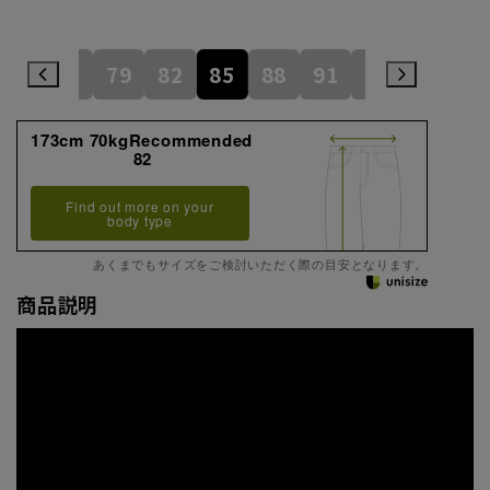
73
76
79
82
85
88
91
94
97
173cm 70kgRecommended
82
Find out more on your
body type
あくまでもサイズをご検討いただく際の目安となります。
商品説明