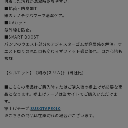
付着した汚れが洗濯時落ちやすい。
■抗菌・防臭加工
銀のナノテクパワーで清潔ケア。
■UVカット
紫外線を防止。
■SMART BOOST
パンツのウエスト部分のアジャスターゴムが窮屈感を解消。ウ
エスト周りの見た目も変わらずフィット感に優れ、はき心地も
抜群。
【シルエット】《細め(スリム)》 (当社比)
■こちらの商品はご購入時またはご購入後の裾上げが必要な商
品となります。裾上げテープは当サイトでご購入いただけま
す。
裾上げテープ:
SUSOTAPE010
※こちらの商品は在庫切れの場合がございます。