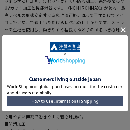
の柔らかさに加え、汚れのつきにくい防汚加工、紫外線を防ぐ
UVカット加工と機能満載です。『NON IRONMAX』が誇る、最
高レベルの形態安定性は家庭洗濯可能。洗って干すだけでアイ
ロン掛けなしで着用いただけるレベルの仕上がりです。ストレ
ッチ生地を使用し、動きやすく程良くゆとりのあるはき心地
は、ビジネスカジュアル、タウンユースなど、多方面で幅広く
活躍します。
【仕様・機能】
■NON IRONMAX
日清紡『APOLLOCOT®』を使用した最高ランクの形態安定性
を誇り、綿100%でありながらシワや生地の収縮を防ぎます。
■ウォッシャブル
洗濯機やシャワークリーンで気軽に洗えます。汗汚れには水洗
いが効果的です。
■ストレッチ
心地やすい伸縮で動きやすく着心地抜群。
■防汚加工