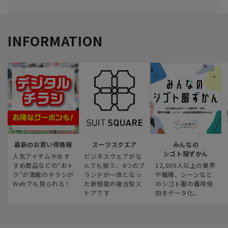
INFORMATION
最新のお買い得情報
スーツスクエア
みんなの
シゴト服ずかん
人気アイテムやおす
ビジネスウェアがな
すめ商品などの“おト
んでも揃う、4つのブ
12,000人以上の業界
ク“が満載のチラシが
ランドが一体となっ
や職種、シーンなど
Webでも見られる！
た新感覚の複合型ス
のシゴト服の着用傾
トアです
向をデータ化。