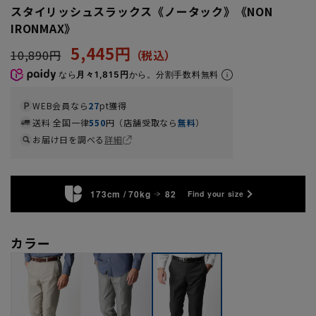
スタイリッシュスラックス《ノータック》《NON
IRONMAX》
5,445円
10,890円
なら
月々1,815円
から。分割手数料無料
WEB会員なら
27
pt獲得
送料 全国一律
550
円（店舗受取なら
無料
）
お届け日を調べる
詳細
173cm / 70kg
82
Find your size
カラー