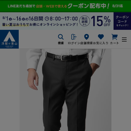
検索
ログイン
店舗検索
お気に入り
カート