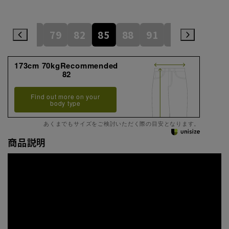
73
76
79
82
85
88
91
94
97
173cm 70kgRecommended
82
Find out more on your
body type
あくまでもサイズをご検討いただく際の目安となります。
商品説明