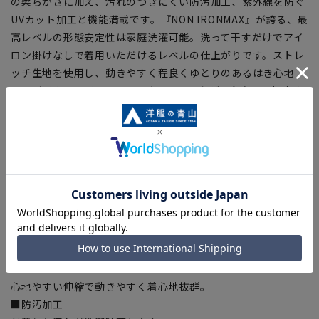
の柔らかさに加え、汚れのつきにくい防汚加工、紫外線を防ぐ
UVカット加工と機能満載です。『NON IRONMAX』が誇る、最
高レベルの形態安定性は家庭洗濯可能。洗って干すだけでアイ
ロン掛けなしで着用いただけるレベルの仕上がりです。ストレ
ッチ生地を使用し、動きやすく程良くゆとりのあるはき心地
は、ビジネスカジュアル、タウンユースなど、多方面で幅広く
活躍します。
【仕様・機能】
■NON IRONMAX
日清紡『APOLLOCOT®』を使用した最高ランクの形態安定性
を誇り、綿100%でありながらシワや生地の収縮を防ぎます。
■ウォッシャブル
洗濯機やシャワークリーンで気軽に洗えます。汗汚れには水洗
いが効果的です。
■ストレッチ
心地やすい伸縮で動きやすく着心地抜群。
■防汚加工