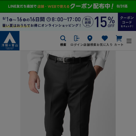
検索
ログイン
店舗検索
お気に入り
カート