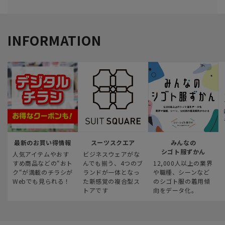
INFORMATION
最新のお買い得情報
スーツスクエア
みんなの
シゴト服ずかん
人気アイテムやおす
ビジネスウェアがな
すめ商品などの“おト
んでも揃う、4つのブ
12,000人以上の業界
ク“が満載のチラシが
ランドが一体となっ
や職種、シーンなど
Webでも見られる！
た新感覚の複合型ス
のシゴト服の着用傾
トアです
向をデータ化。