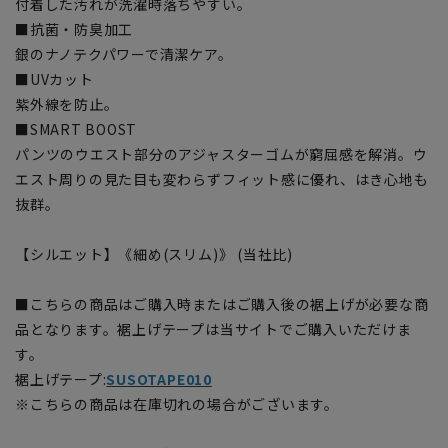
付着した汚れが洗濯時落ちやすい。
■抗菌・防臭加工
銀のナノテクパワーで清潔ケア。
■UVカット
紫外線を防止。
■SMART BOOST
パンツのウエスト部分のアジャスターゴムが窮屈感を解消。ウ
エスト周りの見た目も変わらずフィット感に優れ、はき心地も
抜群。
【シルエット】《細め(スリム)》 (当社比)
■こちらの商品はご購入時またはご購入後の裾上げが必要な商
品となります。裾上げテープは当サイトでご購入いただけま
す。
裾上げテープ:
SUSOTAPE010
※こちらの商品は在庫切れの場合がございます。