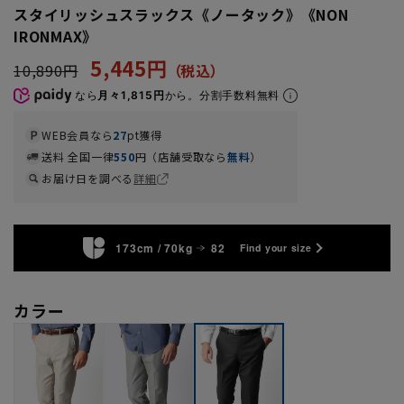
スタイリッシュスラックス《ノータック》《NON
IRONMAX》
5,445円
10,890円
なら
月々1,815円
から。分割手数料無料
WEB会員なら
27
pt獲得
送料 全国一律
550
円（店舗受取なら
無料
）
お届け日を調べる
詳細
173cm / 70kg
82
Find your size
カラー