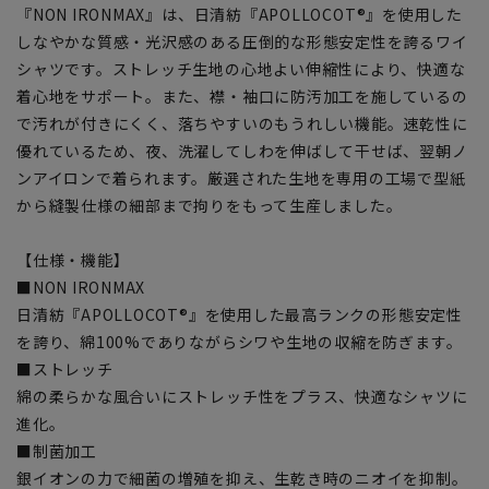
『NON IRONMAX』は、日清紡『APOLLOCOT®』を使用した
しなやかな質感・光沢感のある圧倒的な形態安定性を誇るワイ
シャツです。ストレッチ生地の心地よい伸縮性により、快適な
着心地をサポート。また、襟・袖口に防汚加工を施しているの
で汚れが付きにくく、落ちやすいのもうれしい機能。速乾性に
優れているため、夜、洗濯してしわを伸ばして干せば、翌朝ノ
ンアイロンで着られます。厳選された生地を専用の工場で型紙
から縫製仕様の細部まで拘りをもって生産しました。
【仕様・機能】
■NON IRONMAX
日清紡『APOLLOCOT®』を使用した最高ランクの形態安定性
を誇り、綿100%でありながらシワや生地の収縮を防ぎます。
■ストレッチ
綿の柔らかな風合いにストレッチ性をプラス、快適なシャツに
進化。
■制菌加工
銀イオンの力で細菌の増殖を抑え、生乾き時のニオイを抑制。