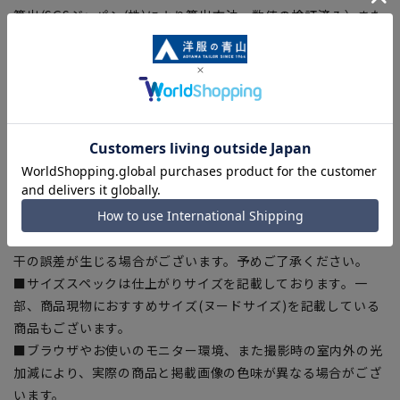
算出(SGSジャパン(株)により算出方法・数値の検証済み）また
カラーシャツは測定対象外です。
【シルエット】《標準》 (当社比)
【商品に関するご注意】
■商品画像はサンプルのため、色味やサイズ等の仕様に変更が
ある場合がございますので、予めご了承ください。
■ゆとり感には個人差があります。サイズ表を確認の上、ご購
入の目安としてご利用ください。
■生地や仕様・デザインにより、着用感や実際のサイズ表に若
干の誤差が生じる場合がございます。予めご了承ください。
■サイズスペックは仕上がりサイズを記載しております。一
部、商品現物におすすめサイズ(ヌードサイズ)を記載している
商品もございます。
■ブラウザやお使いのモニター環境、また撮影時の室内外の光
加減により、実際の商品と掲載画像の色味が異なる場合がござ
います。