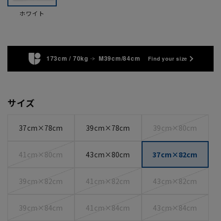
ホワイト
173cm / 70kg
M39cm/84cm
Find your size
サイズ
37cm×78cm
39cm×78cm
39cm×80cm
41cm×80cm
43cm×80cm
37cm×82cm
39cm×82cm
41cm×82cm
43cm×82cm
39cm×84cm
41cm×84cm
43cm×84cm