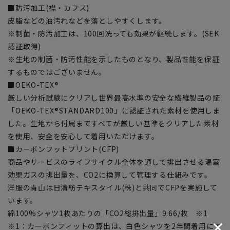
■防汚加工(襟・カフス)
皮脂などの油汚れなどを落としやすくします。
※制菌・防汚加工は、100回洗っても効果が継続します。(SEK
認証取得)
※生地の制菌・防汚性能を示したものとなり、製品性能を保証
するものではございません。
■OEKO-TEX®
厳しい分析試験にクリアし世界最高水準の安全な繊維製品の証
「OEKO-TEX®STANDARD100」に認証された素材を使用しま
した。生地から付属まですべてが厳しい基準をクリアした素材
を使用、安全を安心して着用いただけます。
■カーボンフットプリント(CFP)
商品やサービスのライフサイクル全体を通して排出させる温室
効果ガスの排出量を、CO2に換算して管理する仕組みです。
洋服の青山は日清紡テキスタイル(株)と共同でCFPを実施して
います。
綿100%シャツ1枚あたりの「CO2総排出量」9.66/枚 ※1
※1：カーボンフィットの算出は、白色シャツを2年間着用にて