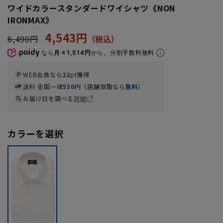
ワイドカラースタンダードワイシャツ《NON
IRONMAX》
4,543円
6,490円
なら
月々1,514円
から。分割手数料無料
WEB会員なら
22
pt獲得
送料 全国一律
550
円（店舗受取なら
無料
）
お届け日を調べる
詳細
カラーを選択