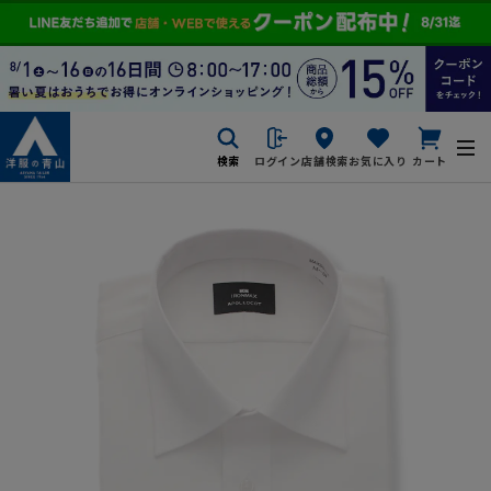
検索
ログイン
店舗検索
お気に入り
カート