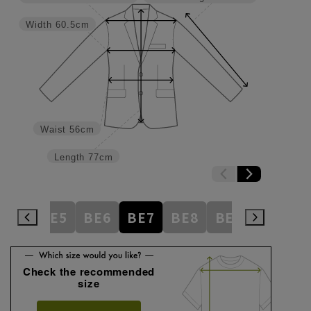
Width
60.5cm
Waist
56cm
Length
77cm
BE4
BE5
BE6
BE7
BE8
BE9
BE10
Check the recommended
size