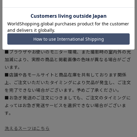
入の目安としてご利用ください。
■生地や仕様・デザインにより、着用感や実際のサイズ表に若
干の誤差が生じる場合がございます。予めご了承ください。
■サイズスペックは仕上がりサイズを記載しております。一
部、商品現物におすすめサイズ(ヌードサイズ)を記載している
商品もございます。
■ブラウザやお使いのモニター環境、また撮影時の室内外の光
加減により、実際の商品と掲載画像の色味が異なる場合がござ
います。
■店舗や各モールサイトと商品在庫を共有しております関係
上、ご注文いただいたタイミングにより欠品が発生し、ご注文
を完了できない場合がございます。予めご了承ください。
■お急ぎ発送のご注文につきましても、ご注文のタイミングに
よってはお急ぎ発送サービスを選択できない場合がございま
す。
洗えるスーツはこちら