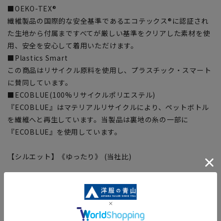
■OEKO-TEX®
繊維製品の国際的な安全基準であるエコテックス®に認証され
た生地から付属まですべてが厳しい基準をクリアした素材を使
用、安全を安心して着用いただけます。
■Plastics Smart
この商品はリサイクル原料を使用し、プラスチック・スマート
に賛同しています。
■ECOBLUE(100%リサイクルポリエステル)
『ECOBLUE』はマテリアルリサイクルにより、ペットボトル
を繊維へと再生しています。当製品は裏地の糸の一部に
『ECOBLUE』を使用しています。
【シルエット】《ゆったり》 (当社比)
【商品に関するご注意】
■商品画像はサンプルのため、色味やサイズ等の仕様に変更が
ある場合がございますので、予めご了承ください。
■ゆとり感には個人差があります。サイズ表を確認の上、ご購