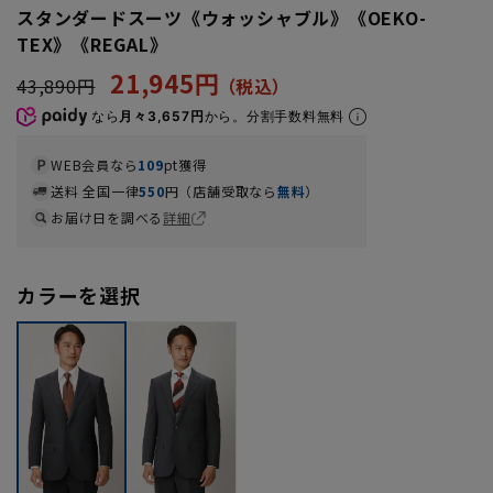
スタンダードスーツ《ウォッシャブル》《OEKO-
TEX》《REGAL》
21,945円
43,890円
なら
月々3,657円
から。分割手数料無料
WEB会員なら
109
pt獲得
送料 全国一律
550
円（店舗受取なら
無料
）
お届け日を調べる
詳細
カラーを選択