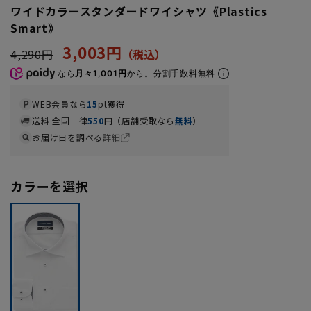
ワイドカラースタンダードワイシャツ《Plastics
Smart》
3,003円
4,290円
なら
月々1,001円
から。分割手数料無料
WEB会員なら
15
pt獲得
送料 全国一律
550
円（店舗受取なら
無料
）
お届け日を調べる
詳細
カラーを選択