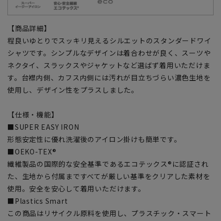
【商品詳細】
程良いゆとりでスッキリ見えるシルエットのスタンダードワイ
シャツです。シンプルなデザインは着合わせが良く、スーツや
ネクタイ、スラックスやジャケットなど選ばず着用いただけま
す。台襟内側、カフス内側には汚れが目立ちづらい濃色生地を
使用し、デザイン性をプラスしました。
【仕様・機能】
■SUPER EASY IRON
形態安定性に優れ洗濯後のアイロン掛けも簡単です。
■OEKO-TEX®
繊維製品の国際的な安全基準であるエコテックス®に認証され
た、生地から付属まですべてが厳しい基準をクリアした素材を
使用。安全を安心して着用いただけます。
■Plastics Smart
この商品はリサイクル原料を使用し、プラスチック・スマート