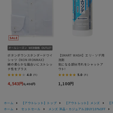
ボタンダウンスタンダードワイ
【SMART WASH】エリ・ソデ用
シャツ《NON IRONMAX》
洗剤
綿の柔らかな風合いにストレッ
気になる部分汚れをシャットア
チ性をプラス
ウト!
4.0
5.0
（1）
（1）
4,543円
1,100円
6,490円
ホーム
【アウトレット】トップ
【アウトレット】メンズ
【
ホーム
セットセール
メンズ 洋品・カジュアル2BUY10%OFF