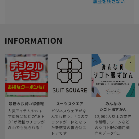
履歴を残さない
INFORMATION
最新のお買い得情報
スーツスクエア
みんなの
シゴト服ずかん
人気アイテムやおす
ビジネスウェアがな
すめ商品などの“おト
んでも揃う、4つのブ
12,000人以上の業界
ク“が満載のチラシが
ランドが一体となっ
や職種、シーンなど
Webでも見られる！
た新感覚の複合型ス
のシゴト服の着用傾
トアです
向をデータ化。