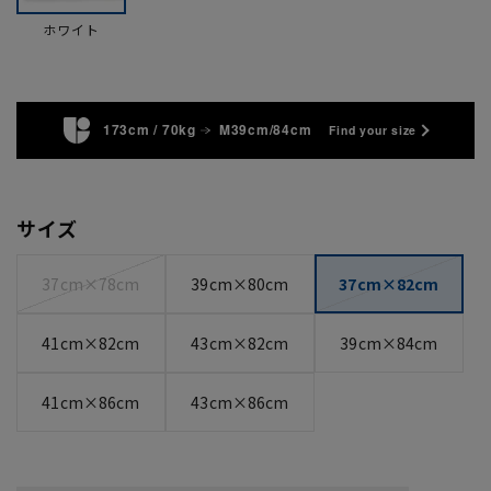
ホワイト
173cm / 70kg
M39cm/84cm
Find your size
サイズ
37cm×78cm
39cm×80cm
37cm×82cm
41cm×82cm
43cm×82cm
39cm×84cm
41cm×86cm
43cm×86cm