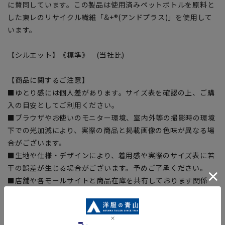
に賛同しています。この製品は使用済みペットボトルを原料と
した東レのリサイクル繊維「&+®(アンドプラス)」を使用して
います。
【シルエット】《標準》 (当社比)
【商品に関するご注意】
■ゆとり感には個人差があります。サイズ表を確認の上、ご購
入の目安としてご利用ください。
■ブラウザやお使いのモニター環境、室内外等の撮影時の環境
下での光加減により、実際の商品と掲載画像の色味が異なる場
合がございます。
■生地や仕様・デザインにより、着用感や実際のサイズ表に若
干の誤差が生じる場合がございます。予めご了承ください。
■店舗や各モールサイトと商品在庫を共有しております関係
上、ご注文いただいたタイミングにより欠品が発生し、ご注文
を完了できない場合がございます。予めご了承ください。（お
急ぎ発送のご注文につきましても、ご注文のタイミングによっ