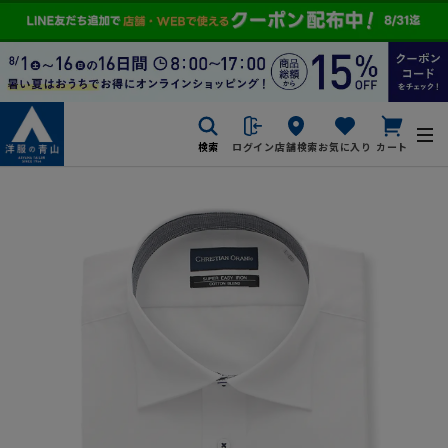
検索
ログイン
店舗検索
お気に入り
カート