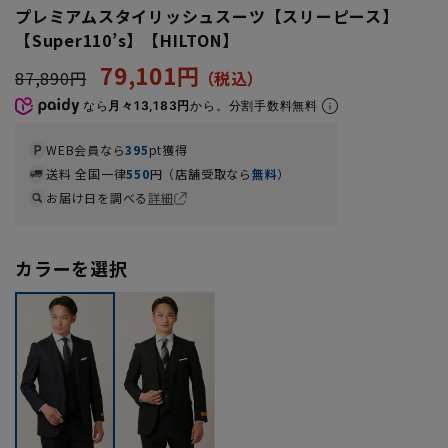
プレミアムスタイリッシュスーツ【スリーピース】
【Super110’s】【HILTON】
79,101円
87,890円
なら
月々13,183円
から。分割手数料無料
WEB会員なら
395
pt獲得
送料 全国一律
550
円（店舗受取なら
無料
）
お届け日を調べる
詳細
カラーを選択