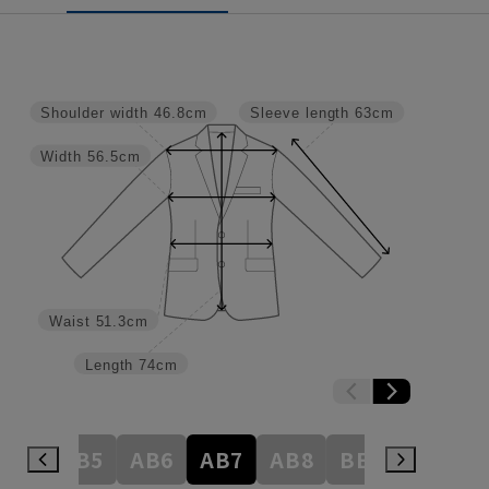
Shoulder width
46.8cm
Sleeve length
63cm
Width
56.5cm
Waist
51.3cm
Length
74cm
AB4
AB5
AB6
AB7
AB8
BE3
BE4