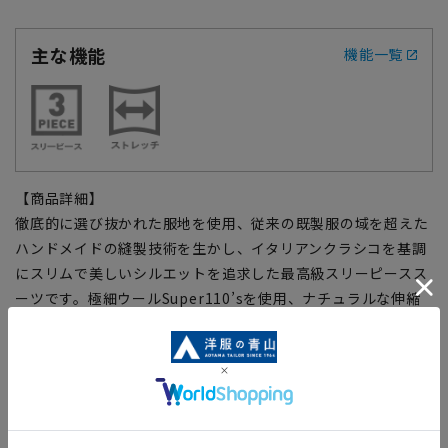
主な機能
機能一覧
【商品詳細】
徹底的に選び抜かれた服地を使用、従来の既製服の域を超えた
ハンドメイドの縫製技術を生かし、イタリアンクラシコを基調
にスリムで美しいシルエットを追求した最高級スリーピースス
ーツです。極細ウールSuper110’sを使用、ナチュラルな伸縮
性と滑らかな肌触りを備え、ストレスを感じさせない着心地を
実現。
【仕様】
■スリーピース
Vゾーンを引き締め、ワンランク上のドレッシーな着こなしを