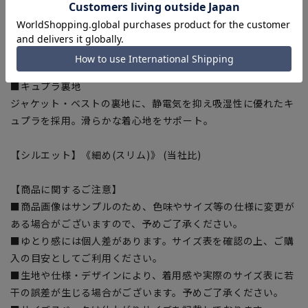
演出。
■流麗なシルエットと着心地
軽さ、極上の素材や付属の細部に至るまでこだわり、既製品で
ありながらオーダーメイドクオリティを堪能。
■キュプラ裏地
ジャケット・ベストの裏地に、静電気を抑え吸湿性に優れたキ
ュプラを採用。滑らかな着心地をサポート。
【シルエット】《細め(スリム)》 (当社比)
【商品に関するご注意】
■商品画像はサンプルのため、色味やサイズ等の仕様に変更が
ある場合がございますので、予めご了承ください。
■ゆとり感には個人差があります。サイズ表を確認の上、ご購
入の目安としてご利用ください。
■生地や仕様・デザインにより、着用感や実際のサイズ表に若
干の誤差が生じる場合がございます。予めご了承ください。