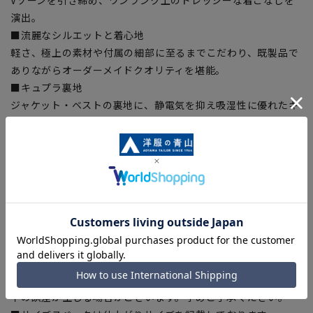
演出。
■流麗なシルエットと着心地
軽さ、極上の素材や付属の細部に至るまでこだわり、既製品で
ありながらオーダーメイドクオリティを堪能。
■キュプラ裏地
ジャケット・ベストの裏地に、静電気を抑え吸湿性に優れたキ
ュプラを採用。滑らかな着心地をサポート。
【シルエット】《細め(スリム)》 (当社比)
【商品に関するご注意】
■商品画像はサンプルのため、色味やサイズ等の仕様に変更が
ある場合がございますので、予めご了承ください。
■ゆとり感には個人差があります。サイズ表を確認の上、ご購
入の目安としてご利用ください。
■生地や仕様・デザインにより、着用感や実際のサイズ表に若
干の誤差が生じる場合がございます。予めご了承ください。