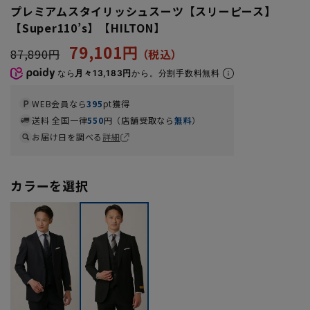
プレミアムスタイリッシュスーツ【スリーピース】
【Super110’s】【HILTON】
79,101円
87,890円
なら
月々13,183円
から。分割手数料無料
WEB会員なら
395
pt獲得
送料 全国一律
550
円（店舗受取なら
無料
）
お届け日を調べる
詳細
カラーを選択