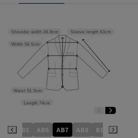
Shoulder width
46.8cm
Sleeve length
63cm
Width
56.5cm
Waist
51.3cm
Length
74cm
AB4
AB5
AB6
AB7
AB8
BE3
BE4