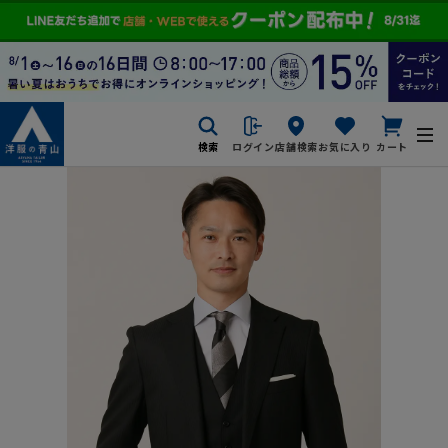
検索
ログイン
店舗検索
お気に入り
カート