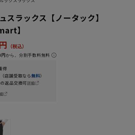
ルックスラックス
ュスラックス【ノータック】
Smart】
0円
3円
から。分割手数料無料
獲得
円（店舗受取なら
無料
）
の返品交換可
詳細
細