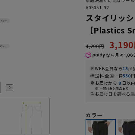
家庭洗濯が可能なウール
A05051-92
スタイリッシ
.5cm
【Plastics 
3,19
4,290円
93cm
なら
月々1,06
WEB会員なら
15
pt
送料 全国一律
550
お届けから
8
日以内
91
94
一部対象外商品あり
お届け日を調べる
詳
カラー