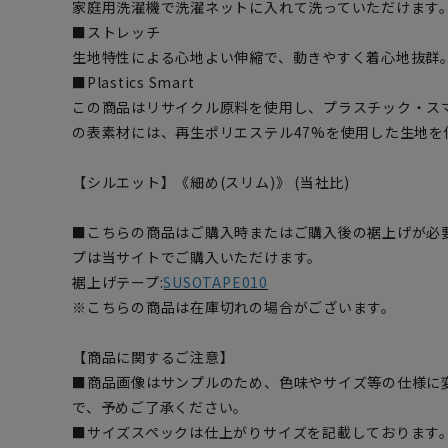
家庭用洗濯機で洗濯ネットに入れて洗っていただけます
■ストレッチ
生地特性による心地よい伸縮で、動きやすく着心地抜群
■Plastics Smart
この商品はリサイクル原料を使用し、プラスチック・ス
の表素材には、再生ポリエステル47%を使用した生地を
【シルエット】《細め(スリム)》 (当社比)
■こちらの商品はご購入時またはご購入後の裾上げが必
プは当サイトでご購入いただけます。
裾上げテープ:
SUSOTAPE010
※こちらの商品は在庫切れの場合がございます。
【商品に関するご注意】
■商品画像はサンプルのため、色味やサイズ等の仕様に
で、予めご了承ください。
■サイズスペックは仕上がりサイズを記載しております