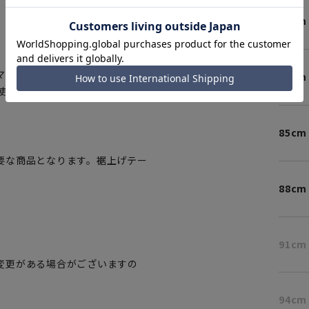
。
79cm
。
ブラック
マートに賛同しています。本製品
82cm
使用しています。
85cm
要な商品となります。裾上げテー
88cm
91cm
変更がある場合がございますの
。
94cm