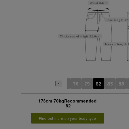
Waist
84cm
Rise length
21
Thickness of thigh
32.6cm
Inseam length
73
76
79
82
85
88
173cm 70kgRecommended
82
Find out more on your body type