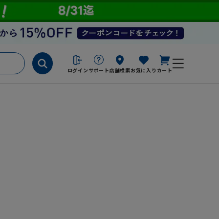
ログイン
サポート
店舗検索
お気に入り
カート