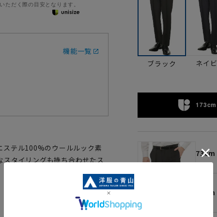
いただく際の目安となります。
機能一覧
ネイ
ブラック
173cm 
ステル100%のウールルック素
73cm
なスタイリングも持ち合わせたス
76cm