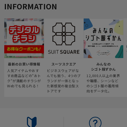
INFORMATION
最新のお買い得情報
スーツスクエア
みんなの
シゴト服ずかん
人気アイテムやおす
ビジネスウェアがな
すめ商品などの“おト
んでも揃う、4つのブ
12,000人以上の業界
ク“が満載のチラシが
ランドが一体となっ
や職種、シーンなど
Webでも見られる！
た新感覚の複合型ス
のシゴト服の着用傾
トアです
向をデータ化。