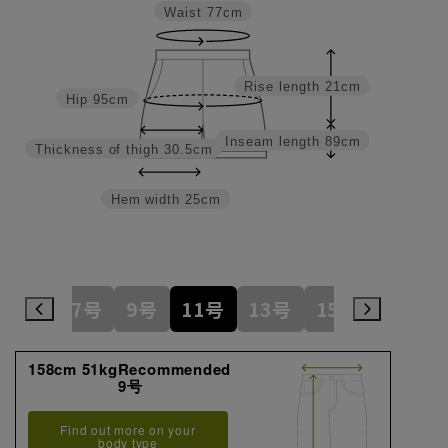
Waist
77cm
Rise length
21cm
Hip
95cm
Inseam length
89cm
Thickness of thigh
30.5cm
Hem width
25cm
5号
7号
9号
11号
13号
15号
17号
158cm 51kgRecommended
9号
Find out more on your
body type