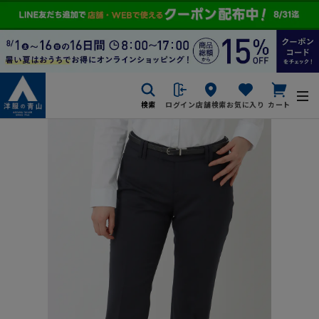
検索
ログイン
店舗検索
お気に入り
カート