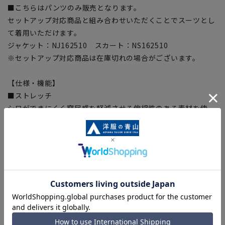
■こちらはパンツのみ販売となります。
セットアップ対応商品と組み合わせいただくことでスーツとし
て着用いただけます。
ジャケット：NJ162510 スカート：NS162510
※セットアップ対応商品は在庫切れの場合がございます。
【仕様・機能】
■ストレッチ
シワができにくく窮屈感を軽減させる伸縮性のある素材を使
用。
■腰裏マーベルト
トップスをインした時にトップスの裾のはみ出しを防ぐ
■股下補強ステッチ
股下部分に張り裂け軽減の補強ステッチを採用
■光触媒消臭機能(表地)
自然光が当たることで、臭い成分を分解し消臭
【商品に関するご注意】