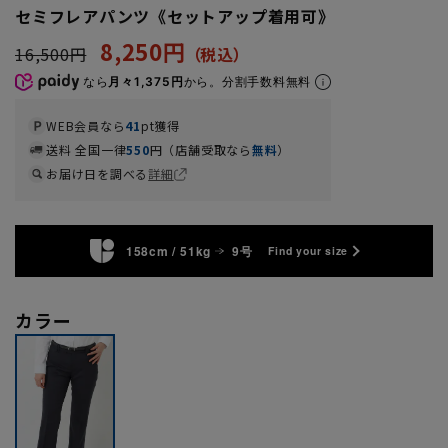
セミフレアパンツ《セットアップ着用可》
8,250円
16,500円
なら
月々1,375円
から。分割手数料無料
WEB会員なら
41
pt獲得
送料 全国一律
550
円（店舗受取なら
無料
）
お届け日を調べる
詳細
158cm / 51kg
9号
Find your size
カラー