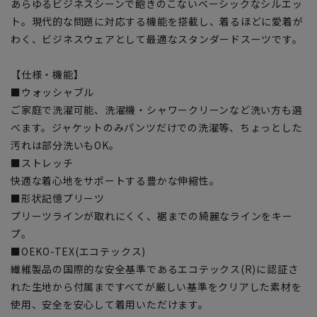
あらゆるビジネスシーンで飽きのこないベーシックなシルエッ
ト。現代的な問題に対応する機能を搭載し、着るほどに愛着が
わく、ビジネスウェアとして最適なスタンダードスーツです。
【仕様・機能】
■ウォッシャブル
ご家庭で洗濯可能、洗濯機・シャワークリーンなど洗い方も選
べます。ジャケットのみパンツだけでの洗濯等、ちょっとした
汚れは部分洗いもOK。
■ストレッチ
快適な着心地をサポートする豊かな伸縮性。
■形状記憶プリーツ
プリーツラインが取れにくく、裾までの綺麗なラインをキー
プ。
■OEKO-TEX(エコテックス)
繊維製品の国際的な安全基準であるエコテックス(R)に認証さ
れた生地から付属まですべてが厳しい基準をクリアした素材を
使用、安全を安心して着用いただけます。