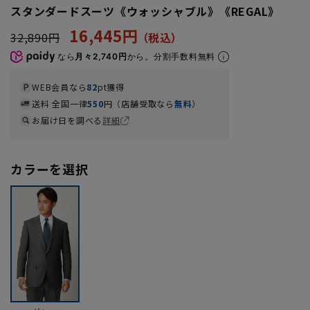
スタンダードスーツ《ウォッシャブル》《REGAL》
16,445円
32,890円
なら
月々2,740円
から。分割手数料無料
WEB会員なら
82
pt獲得
送料 全国一律
550
円（店舗受取なら
無料
）
お届け日を調べる
詳細
カラーを選択