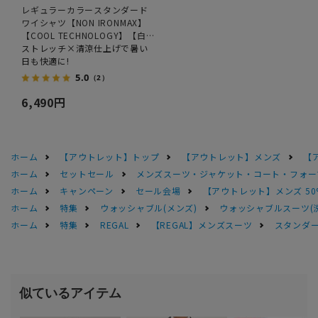
レギュラーカラースタンダード
ワイシャツ【NON IRONMAX】
【COOL TECHNOLOGY】【白
無地】
ストレッチ×清涼仕上げで暑い
日も快適に!
5.0
（2）
6,490円
ホーム
【アウトレット】トップ
【アウトレット】メンズ
【
ホーム
セットセール
メンズスーツ・ジャケット・コート・フォーマル
ホーム
キャンペーン
セール会場
【アウトレット】メンズ 50
ホーム
特集
ウォッシャブル(メンズ)
ウォッシャブルスーツ(
ホーム
特集
REGAL
【REGAL】メンズスーツ
スタンダー