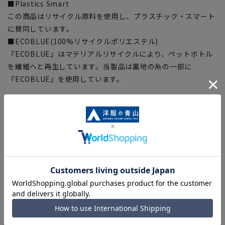
■Plastics Smart
この商品はリサイクル原料を使用し、プラスチック・スマート
に賛同しています。
■ECOBLUE(100%リサイクルポリエステル)
『ECOBLUE』はマテリアルリサイクルにより、ペットボトル
を繊維へと再生しています。当製品は裏地の糸の一部に
『ECOBLUE』を使用しています。
【シルエット】《ゆったり》 (当社比)
【商品に関するご注意】
■商品画像はサンプルのため、色味やサイズ等の仕様に変更が
ある場合がございますので、予めご了承ください。
■ゆとり感には個人差があります。サイズ表を確認の上、ご購
入の目安としてご利用ください。
■生地や仕様・デザインにより、着用感や実際のサイズ表に若
干の誤差が生じる場合がございます。予めご了承ください。
■サイズスペックは仕上がりサイズを記載しております。一