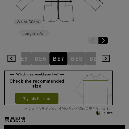
Waist
56cm
Length
77cm
BE4
BE5
BE6
BE7
BE8
BE9
BE10
Check the recommended
size
Try this item on
あくまでもサイズをご検討いただく際の目安となります。
商品説明