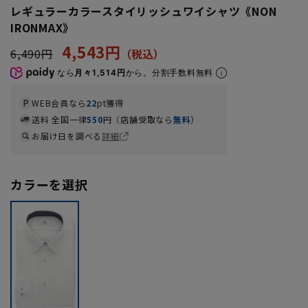
レギュラーカラースタイリッシュワイシャツ《NON
IRONMAX》
4,543円
6,490円
なら
月々1,514円
から。分割手数料無料
WEB会員なら
22
pt獲得
送料 全国一律
550
円（店舗受取なら
無料
）
お届け日を調べる
詳細
カラーを選択