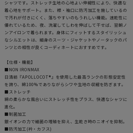
シャツです。ストレッチ生地の心地よい伸縮性により、快適な
着心地をサポート。また、襟・袖口に防汚加工を施しているの
で汚れが付きにくく、落ちやすいのもうれしい機能。速乾性に
優れているため、夜、洗濯してしわを伸ばして干せば、翌朝ノ
ンアイロンで着られます。身体にフィットするスタイリッシュ
なシルエットは、細身のスーツ・ジャケットやノータックのパ
ンツとの相性が良くコーディネートにおすすめです。
【仕様・機能】
■NON IRONMAX
日清紡『APOLLOCOT®』を使用した最高ランクの形態安定性
を誇り、綿100%でありながらシワや生地の収縮を防ぎます。
■ストレッチ
綿の柔らかな風合いにストレッチ性をプラス、快適なシャツに
進化。
■制菌加工
銀イオンの力で細菌の増殖を抑え、生乾き時のニオイを抑制。
■防汚加工(衿・カフス)