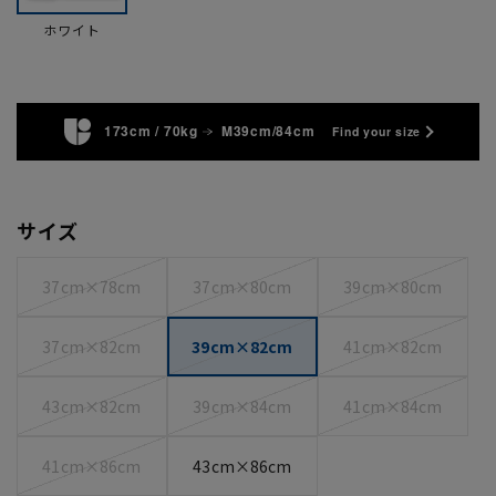
ホワイト
173cm / 70kg
M39cm/84cm
Find your size
サイズ
37cm×78cm
37cm×80cm
39cm×80cm
37cm×82cm
39cm×82cm
41cm×82cm
43cm×82cm
39cm×84cm
41cm×84cm
41cm×86cm
43cm×86cm