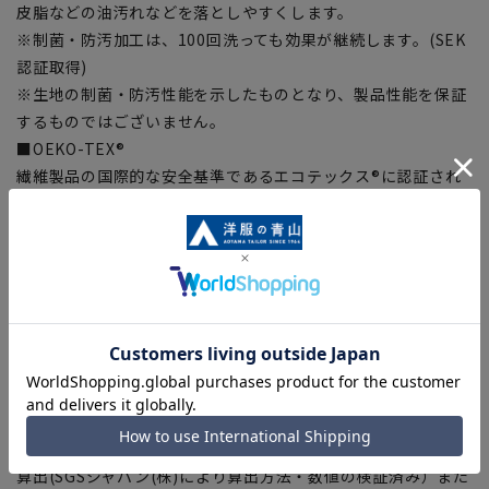
皮脂などの油汚れなどを落としやすくします。
※制菌・防汚加工は、100回洗っても効果が継続します。(SEK
認証取得)
※生地の制菌・防汚性能を示したものとなり、製品性能を保証
するものではございません。
■OEKO-TEX®
繊維製品の国際的な安全基準であるエコテックス®に認証され
た素材を使用しました。生地から付属まで、すべてが厳しい基
準をクリアした素材を使用、安全を安心して着用いただけま
す。
■カーボンフットプリント(CFP)
商品やサービスのライフサイクル全体を通して排出させる温室
効果ガスの排出量を、CO2に換算して管理する仕組みです。
洋服の青山は日清紡テキスタイル(株)と共同でCFPを実施して
います。
綿100%シャツ1枚あたりの「CO2総排出量」9.66/枚 ※1
※1：カーボンフィットの算出は、白色シャツを2年間着用にて
算出(SGSジャパン(株)により算出方法・数値の検証済み）また