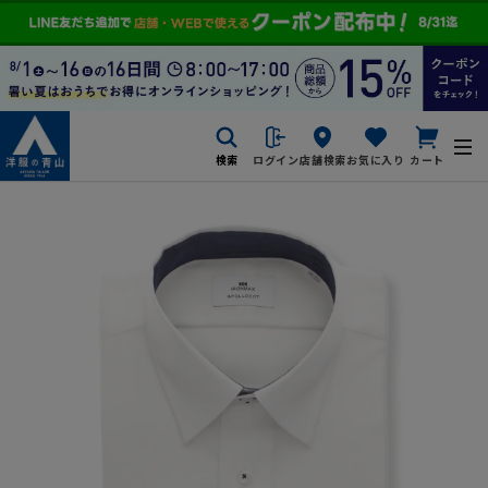
検索
ログイン
店舗検索
お気に入り
カート