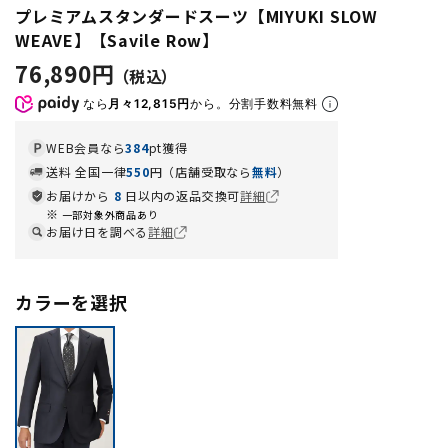
プレミアムスタンダードスーツ【MIYUKI SLOW
WEAVE】【Savile Row】
76,890円
なら
月々12,815円
から。分割手数料無料
WEB会員なら
384
pt獲得
送料 全国一律
550
円（店舗受取なら
無料
）
お届けから
8
日以内の返品交換可
詳細
一部対象外商品あり
お届け日を調べる
詳細
カラーを選択