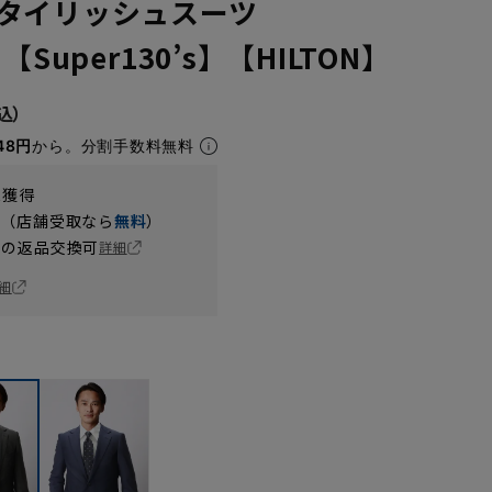
タイリッシュスーツ
【Super130’s】【HILTON】
48円
から。分割手数料無料
t獲得
円（店舗受取なら
無料
）
の返品交換可
詳細
細