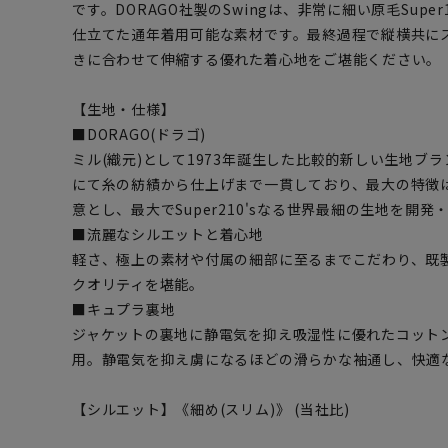
です。DORAGO社製のSwingは、非常に細い原毛Super
仕立てた通年着用可能な素材です。最終過程で縦横共に
きに合わせて伸縮する優れた着心地をご堪能ください。
【生地・仕様】
■DORAGO(ドラゴ)
ミル(織元)として1973年誕生した比較的新しい生地ブ
にて糸の紡績から仕上げまで一貫しており、最大の特徴はSu
意とし、最大でSuper210'sなる世界最細の生地を開
■流麗なシルエットと着心地
軽さ、極上の素材や付属の細部に至るまでこだわり、既
クオリティを堪能。
■キュプラ裏地
ジャケットの裏地に静電気を抑え吸湿性に優れたコット
用。静電気を抑え虜になるほどの滑らかな袖通し、快適
【シルエット】《細め(スリム)》 (当社比)