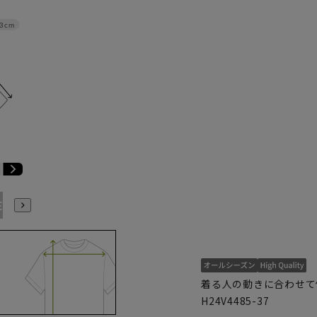
3cm
E3
BE4
BE5
BE6
BE7
BE8
YA4
YA5
YA6
着る人の動きに合わせて
H24V4485-37