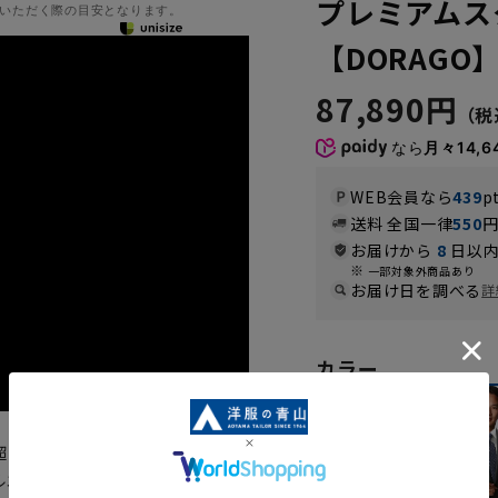
プレミアムス
いただく際の目安となります。
【DORAGO】
87,890円
なら
月々14,6
WEB会員なら
439
p
送料 全国一律
550
お届けから
8
日以内
一部対象外商品あり
お届け日を調べる
詳
カラー
超えたハンドメイドの縫製技術を
ルエットを追求した最高級スーツ