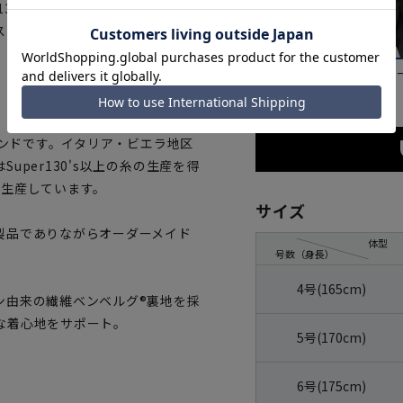
130's原料を用い、2×1綾織りに
ストレッチを持たせて着る人の動
ブラウン
グレ
ランドです。イタリア・ビエラ地区
per130's以上の糸の生産を得
発・生産しています。
サイズ
製品でありながらオーダーメイド
体型
号数（身長）
4号(165cm)
ン由来の繊維ベンベルグ®裏地を採
な着心地をサポート。
5号(170cm)
6号(175cm)