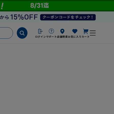
ログイン
サポート
店舗検索
お気に入り
カート