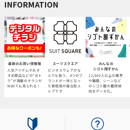
INFORMATION
最新のお買い得情報
スーツスクエア
みんなの
シゴト服ずかん
人気アイテムやおす
ビジネスウェアがな
すめ商品などの“おト
んでも揃う、4つのブ
12,000人以上の業界
ク“が満載のチラシが
ランドが一体となっ
や職種、シーンなど
Webでも見られる！
た新感覚の複合型ス
のシゴト服の着用傾
トアです
向をデータ化。