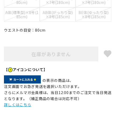
80cm)
×7号(180cm)
×7号(180cm)
A体(標準型)×8号(1
AB体(がっちり型)
BE体(ゆったり型)
85cm)
×8号(185cm)
×8号(185cm)
ウエストの目安：
80
cm
在庫がありません
【
アイコンについて】
の表示の商品は、
注文画面でお急ぎ発送を選択いただけます。
さらにメルマガ会員様は、当日12:00までのご注文で当日発送
となります。（補正商品の場合は対応不可）
詳しくはこちら