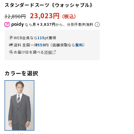
スタンダードスーツ《ウォッシャブル》
23,023円
32,890円
なら
月々3,837円
から。分割手数料無料
WEB会員なら
115
pt獲得
送料 全国一律
550
円（店舗受取なら
無料
）
お届け日を調べる
詳細
カラーを選択