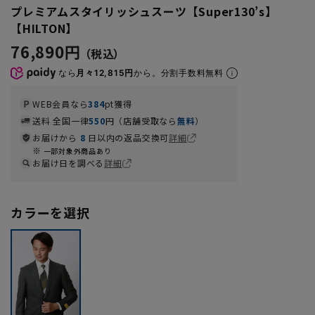
プレミアムスタイリッシュスーツ【Super130’s】
【HILTON】
76,890円
なら
月々12,815円
から。分割手数料無料
WEB会員なら
384
pt獲得
送料 全国一律
550
円（店舗受取なら
無料
）
お届けから
8
日以内の返品交換可
詳細
一部対象外商品あり
お届け日を調べる
詳細
カラーを選択