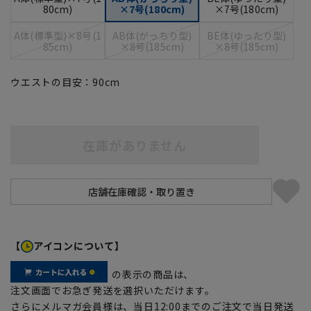
80cm)
×7号(180cm)
×7号(180cm)
A体(標準型)×8号(1
AB体(がっちり型)
BE体(ゆったり型)
85cm)
×8号(185cm)
×8号(185cm)
ウエストの目安：
90
cm
在庫がありません
【
アイコンについて】
の表示の商品は、
注文画面でお急ぎ発送を選択いただけます。
さらにメルマガ会員様は、当日12:00までのご注文で当日発送