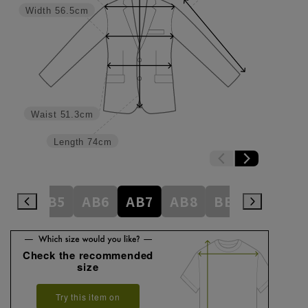
Width
56.5cm
Waist
51.3cm
Length
74cm
AB4
AB5
AB6
AB7
AB8
BE3
BE4
Check the recommended
size
Try this item on