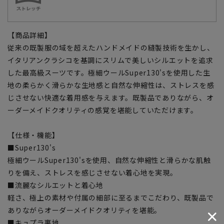
【商品詳細】
従来の既製服の域を超えたハンドメイドの縫製技術を生かし、
イタリアンクラシコを基調にスリムで美しいシルエットを追求
した最高級スーツです。極細ウールSuper130'sを使用した生
地の柔らかく滑らかな生地感と自然な伸縮性は、ストレスを感
じさせない快適な着用感を与えます。既製品でありながら、オ
ーダーメイドクオリティの感覚を堪能していただけます。
【仕様・機能】
■Super130's
極細ウールSuper130'sを使用、自然な伸縮性と滑らかな肌触
りを備え、ストレスを感じさせない着心地を実現。
■流麗なシルエットと着心地
軽さ、極上の素材や付属の細部に至るまでこだわり、既製品で
ありながらオーダーメイドクオリティを堪能。
■キュプラ裏地