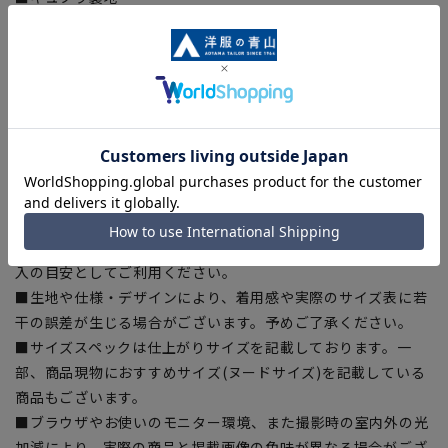
ジャケットの裏地に吸湿性に優れたキュプラを採用、静電気を
抑え虜になるほどの滑らかな袖通し、快適な着心地をサポー
ト。
【シルエット】《細め(スリム)》 (当社比)
【商品に関するご注意】
■商品画像はサンプルのため、色味やサイズ等の仕様に変更が
ある場合がございますので、予めご了承ください。
■ゆとり感には個人差があります。サイズ表を確認の上、ご購
入の目安としてご利用ください。
■生地や仕様・デザインにより、着用感や実際のサイズ表に若
干の誤差が生じる場合がございます。予めご了承ください。
■サイズスペックは仕上がりサイズを記載しております。一
部、商品現物におすすめサイズ(ヌードサイズ)を記載している
商品もございます。
■ブラウザやお使いのモニター環境、また撮影時の室内外の光
加減により、実際の商品と掲載画像の色味が異なる場合がござ