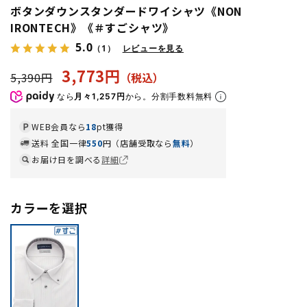
ボタンダウンスタンダードワイシャツ《NON
IRONTECH》《＃すごシャツ》
5.0
（1）
レビューを見る
3,773円
5,390円
なら
月々1,257円
から。分割手数料無料
WEB会員なら
18
pt獲得
送料 全国一律
550
円（店舗受取なら
無料
）
お届け日を調べる
詳細
カラーを選択