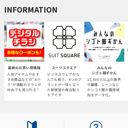
INFORMATION
最新のお買い得情報
スーツスクエア
みんなの
シゴト服ずかん
人気アイテムやおす
ビジネスウェアがな
すめ商品などの“おト
んでも揃う、4つのブ
12,000人以上の業界
ク“が満載のチラシが
ランドが一体となっ
や職種、シーンなど
Webでも見られる！
た新感覚の複合型ス
のシゴト服の着用傾
トアです
向をデータ化。