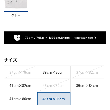
グレー
173cm / 70kg
M39cm/84cm
Find your size
サイズ
37cm×78cm
39cm×80cm
37cm×82cm
41cm×82cm
43cm×82cm
39cm×84cm
41cm×86cm
43cm×86cm