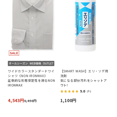
ワイドカラースタンダードワイ
【SMART WASH】エリ・ソデ用
シャツ《NON IRONMAX》
洗剤
圧倒的な形態安定性を誇るNON
気になる部分汚れをシャットア
IRONMAX
ウト!
5.0
（1）
4,543円
1,100円
6,490円