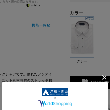
いただく際の目安となります。
カラー
機能一覧
グレー
ックシャツです。優れたノンアイ
。ニット素材特有のストレッチ機
173cm / 70k
い、オススメのノンアイロンシャ
サイズ
首周り
37c