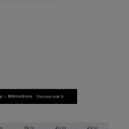
g
M39cm/84cm
Find your size
m
39cm
41cm
43cm