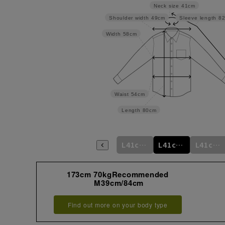
Neck size
41cm
Shoulder width
49cm
Sleeve length
8
Width
58cm
Waist
54cm
Length
80cm
m
L41cm/76cm
M39cm/88cm
L41cm/78cm
L41cm/80cm
L41cm/82cm
L41cm/84cm
173cm 70kgRecommended
M39cm/84cm
Find out more on your body type