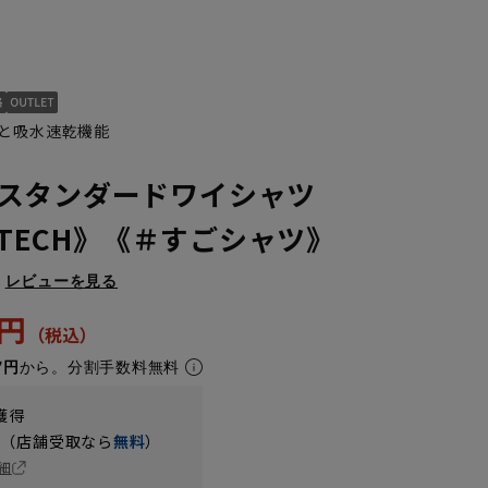
と吸水速乾機能
スタンダードワイシャツ
ONTECH》《＃すごシャツ》
レビューを見る
3L45cm/88cm
4L47cm/84cm
4L47cm/88cm
5L49cm/84cm
5L49cm/88cm
LL43cm/80cm
3円
7円
から。分割手数料無料
獲得
円（店舗受取なら
無料
）
細