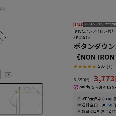
2cm
優れたノンアイロン機能
SKC1515
ボタンダウン
《NON IR
5.0
（1）
L41cm/86cm
L41cm/88cm
LL43cm/82cm
LL43cm/86cm
LL43cm/88cm
3L45cm/84cm
3,77
5,390円
なら
月々1,25
WEB会員なら
18
pt
送料 全国一律
550
お届け日を調べる
詳