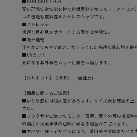
■NON IRONTECH
高い形態安定性能を持つ合繊素材を使ったノーアイロン
はの機能も兼ね備えたドレスシャツです。
■ストレッチ
快適な着心地をサポートする豊かな伸縮性。
■吸汗速乾
汗をかいてもすぐ乾き、サラっとした快適な着心地を保
■UVカット
気になる紫外線をカットし肌を保護します。
【シルエット】《標準》 (当社比)
【商品に関するご注意】
■ゆとり感には個人差があります。サイズ表を確認の上
さい。
■ブラウザやお使いのモニター環境、室内外等の撮影時
の商品と掲載画像の色味が異なる場合がございます。
■生地や仕様・デザインにより、着用感や実際のサイズ