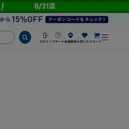
ログイン
サポート
店舗検索
お気に入り
カート