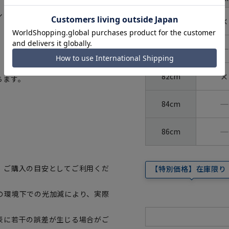
裄丈
シャツ。進化した合成繊維ならで
✕
78cm
―
80cm
✕
82cm
ちます。
―
84cm
―
86cm
、ご購入の目安としてご利用くだ
【特別価格】在庫限り
の環境下での光加減により、実際
表に若干の誤差が生じる場合がご