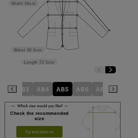
Width
56cm
Waist
50.5cm
Length
72.5cm
A8
AB3
AB4
AB5
AB6
AB7
AB8
Check the recommended
size
Try this item on