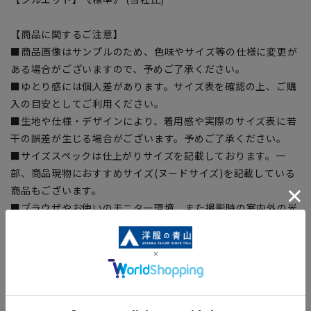
【商品に関するご注意】
■商品画像はサンプルのため、色味やサイズ等の仕様に変更が
ある場合がございますので、予めご了承ください。
■ゆとり感には個人差があります。サイズ表を確認の上、ご購
入の目安としてご利用ください。
■生地や仕様・デザインにより、着用感や実際のサイズ表に若
干の誤差が生じる場合がございます。予めご了承ください。
■サイズスペックは仕上がりサイズを記載しております。一
部、商品現物におすすめサイズ(ヌードサイズ)を記載している
商品もございます。
■ブラウザやお使いのモニター環境、また撮影時の室内外の光
加減により、実際の商品と掲載画像の色味が異なる場合がござ
います。
■店舗や各モールサイトと商品在庫を共有しております関係
上、ご注文いただいたタイミングにより欠品が発生し、ご注文
を完了できない場合がございます。予めご了承ください。