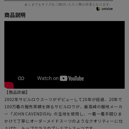
あくまでもサイズをご検討いただく際の目安となります。
商品説明
【商品詳細】
2002年サビルロウスーツがデビューして20年が経過、20年で
100万着の販売実績を誇るサビルロウが、最高峰の服地メーカ
ー『JOHN CAVENDISH』の生地を使用し、一着一着手間ひま
かけて丁寧にオーダーメイドスーツのようなクオリティーに仕
上げた、トップクラスのプレミアムスーツです。