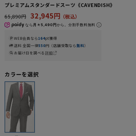
プレミアムスタンダードスーツ《CAVENDISH》
32,945円
65,890円
なら
月々5,490円
から。分割手数料無料
WEB会員なら
164
pt獲得
送料 全国一律
550
円（店舗受取なら
無料
）
お届け日を調べる
詳細
カラーを選択