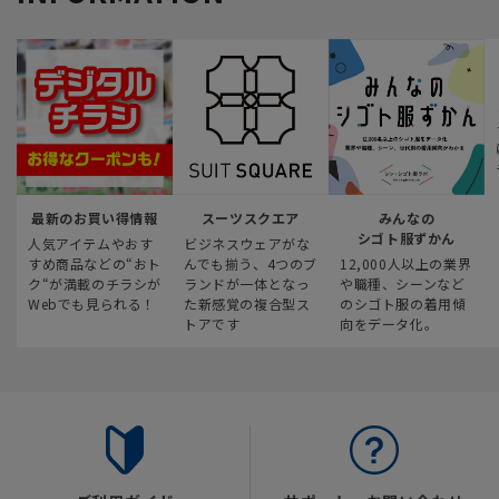
最新のお買い得情報
スーツスクエア
みんなの
シゴト服ずかん
人気アイテムやおす
ビジネスウェアがな
すめ商品などの“おト
んでも揃う、4つのブ
12,000人以上の業界
ク“が満載のチラシが
ランドが一体となっ
や職種、シーンなど
Webでも見られる！
た新感覚の複合型ス
のシゴト服の着用傾
トアです
向をデータ化。