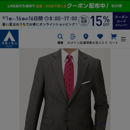
検索
ログイン
店舗検索
お気に入り
カート