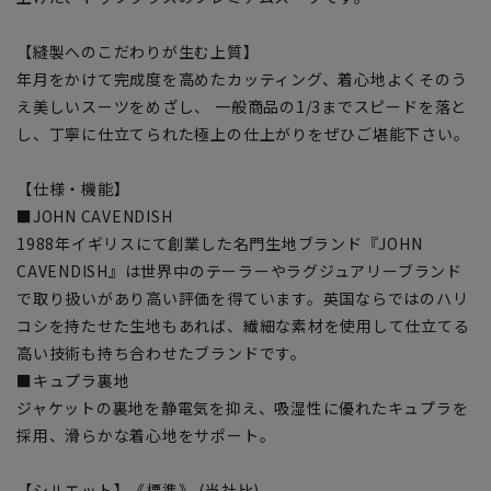
【縫製へのこだわりが生む上質】
年月をかけて完成度を高めたカッティング、着心地よくそのう
え美しいスーツをめざし、 一般商品の1/3までスピードを落と
し、丁寧に仕立てられた極上の仕上がりをぜひご堪能下さい。
【仕様・機能】
■JOHN CAVENDISH
1988年イギリスにて創業した名門生地ブランド『JOHN
CAVENDISH』は世界中のテーラーやラグジュアリーブランド
で取り扱いがあり高い評価を得ています。英国ならではのハリ
コシを持たせた生地もあれば、繊細な素材を使用して仕立てる
高い技術も持ち合わせたブランドです。
■キュプラ裏地
ジャケットの裏地を静電気を抑え、吸湿性に優れたキュプラを
採用、滑らかな着心地をサポート。
【シルエット】《標準》 (当社比)