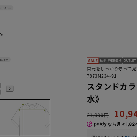
h
64cm
63cm
首元をしっかり守って見
7873M234-91
スタンドカラ
4L
水》
10,
21,890円
なら
月々1,82