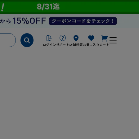
ログイン
サポート
店舗検索
お気に入り
カート