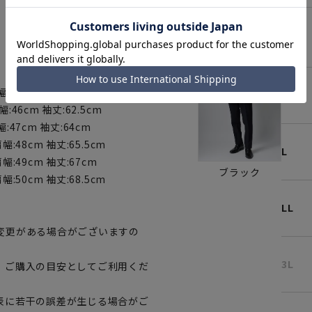
S
幅:45cm 袖丈:61cm
M
幅:46cm 袖丈:62.5cm
幅:47cm 袖丈:64cm
肩幅:48cm 袖丈:65.5cm
L
肩幅:49cm 袖丈:67cm
ブラック
肩幅:50cm 袖丈:68.5cm
LL
変更がある場合がございますの
3L
、ご購入の目安としてご利用くだ
表に若干の誤差が生じる場合がご