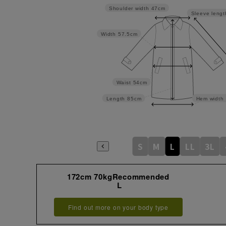
Shoulder width
47cm
Sleeve lengt
Width
57.5cm
Waist
54cm
Length
85cm
Hem width
S
M
L
LL
3L
172cm 70kgRecommended
L
Find out more on your body type