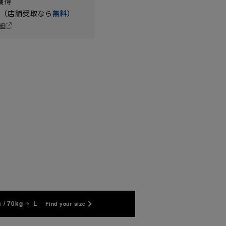
獲得
円（店舗受取なら
無料
）
細
 / 70kg
L
Find your size