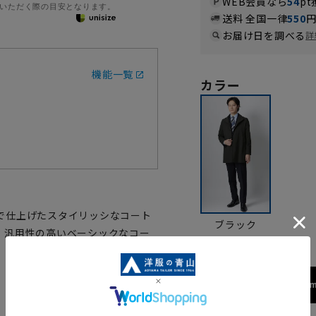
WEB会員なら
54
pt
いただく際の目安となります。
送料 全国一律
550
お届け日を調べる
詳
機能一覧
カラー
で仕上げたスタイリッシなコート
ブラック
、汎用性の高いベーシックなコー
172cm