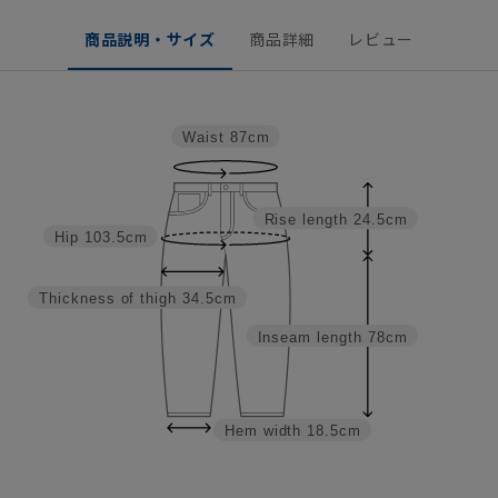
商品説明・サイズ
商品詳細
レビュー
Waist
87cm
Rise length
24.5cm
Hip
103.5cm
Thickness of thigh
34.5cm
Inseam length
78cm
Hem width
18.5cm