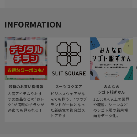
INFORMATION
最新のお買い得情報
スーツスクエア
みんなの
シゴト服ずかん
人気アイテムやおす
ビジネスウェアがな
すめ商品などの“おト
んでも揃う、4つのブ
12,000人以上の業界
ク“が満載のチラシが
ランドが一体となっ
や職種、シーンなど
Webでも見られる！
た新感覚の複合型ス
のシゴト服の着用傾
トアです
向をデータ化。