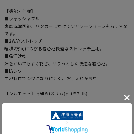
【機能・仕様】
■ウォッシャブル
家庭洗濯可能、ハンガーにかけてシャワークリーンもおすすめ
です。
■2WAYストレッチ
縦横2方向にのびる着心地快適なストレッチ生地。
■吸汗速乾
汗をかいてもすぐ乾き、サラっとした快適な着心地。
■防シワ
生地特性でシワになりにくく、お手入れが簡単!
【シルエット】《細め(スリム)》 (当社比)
【お直しについて】
こちらの商品の裾直しをする場合は店舗にて承ります。補正料
金については店舗へお問い合わせください。商品の股下以上の
長さの調節は出来ません、予めご了承ください。