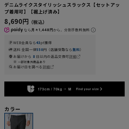
デニムライクスタイリッシュスラックス【セットアッ
プ着用可】【裾上げ済み】
8,690円
なら
月々1,448円
から。分割手数料無料
WEB会員なら
43
pt獲得
送料 全国一律
550
円（店舗受取なら
無料
）
お届けから
8
日以内の返品交換可
詳細
一部対象外商品あり
お届け日を調べる
詳細
173cm / 70kg
M
Find your size
カラー