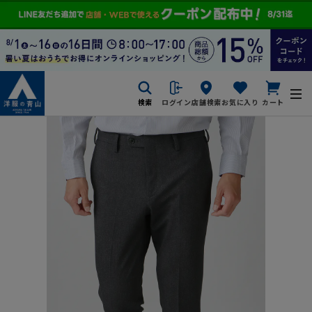
検索
ログイン
店舗検索
お気に入り
カート