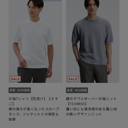
半袖Tシャツ【防透け】【＃す
鹿の子プルオーバー半袖ニット
ご】
【TEXBRID】
襟の後ろが高くなったスロープ
暑い日にも清涼感のある着心地
ネック、ジャケットとの相性も
の良いデザインニット
抜群