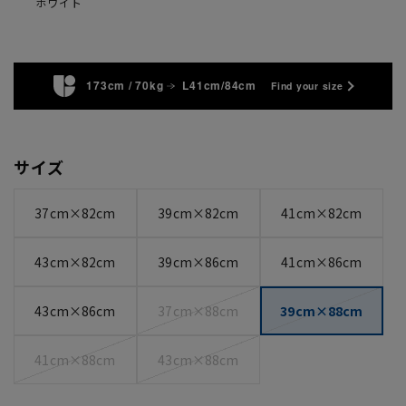
ホワイト
173cm / 70kg
L41cm/84cm
Find your size
サイズ
37cm×82cm
39cm×82cm
41cm×82cm
43cm×82cm
39cm×86cm
41cm×86cm
43cm×86cm
37cm×88cm
39cm×88cm
41cm×88cm
43cm×88cm