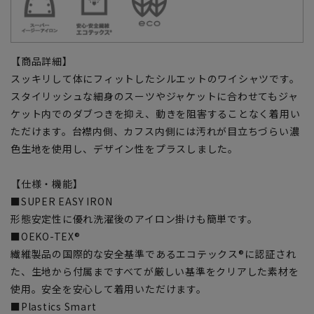
【商品詳細】
スッキリして体にフィットしたシルエットのワイシャツです。
スタイリッシュな細身のスーツやジャケットに合わせてもジャ
ケット内でのダブつきを抑え、動きを阻害することなく着用い
ただけます。台襟内側、カフス内側には汚れが目立ちづらい濃
色生地を使用し、デザイン性をプラスしました。
【仕様・機能】
■SUPER EASY IRON
形態安定性に優れ洗濯後のアイロン掛けも簡単です。
■OEKO-TEX®
繊維製品の国際的な安全基準であるエコテックス®に認証され
た、生地から付属まですべてが厳しい基準をクリアした素材を
使用。安全を安心して着用いただけます。
■Plastics Smart