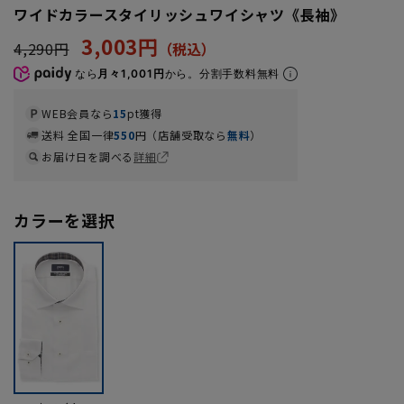
ワイドカラースタイリッシュワイシャツ《長袖》
3,003円
4,290円
なら
月々1,001円
から。分割手数料無料
WEB会員なら
15
pt獲得
送料 全国一律
550
円（店舗受取なら
無料
）
お届け日を調べる
詳細
カラーを選択