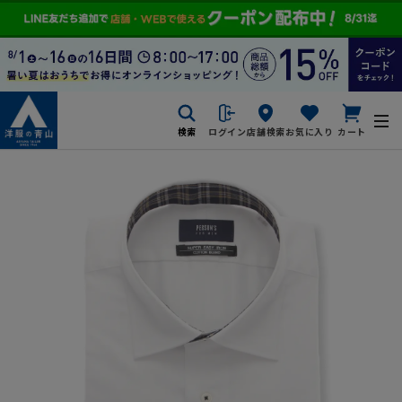
検索
ログイン
店舗検索
お気に入り
カート