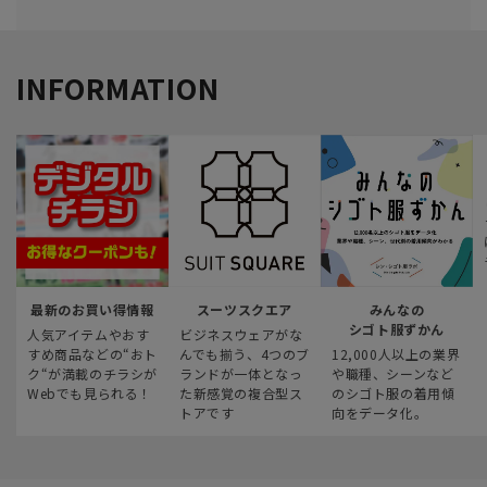
INFORMATION
最新のお買い得情報
スーツスクエア
みんなの
シゴト服ずかん
人気アイテムやおす
ビジネスウェアがな
すめ商品などの“おト
んでも揃う、4つのブ
12,000人以上の業界
ク“が満載のチラシが
ランドが一体となっ
や職種、シーンなど
Webでも見られる！
た新感覚の複合型ス
のシゴト服の着用傾
トアです
向をデータ化。