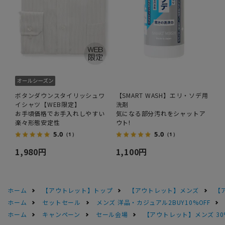
ボタンダウンスタイリッシュワ
【SMART WASH】エリ・ソデ用
イシャツ【WEB限定】
洗剤
お手頃価格でお手入れしやすい
気になる部分汚れをシャットア
楽々形態安定性
ウト!
5.0
5.0
（1）
（1）
1,980円
1,100円
ホーム
【アウトレット】トップ
【アウトレット】メンズ
【
ホーム
セットセール
メンズ 洋品・カジュアル2BUY10%OFF
ホーム
キャンペーン
セール会場
【アウトレット】メンズ 30