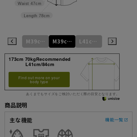
Waist
47cm
Length
78cm
M39cm/84cm
M39cm/86cm
M39cm/88cm
L41cm/82cm
L41cm/84cm
173cm 70kgRecommended
L41cm/84cm
Find out more on your
body type
あくまでもサイズをご検討いただく際の目安となります。
商品説明
主な機能
機能一覧