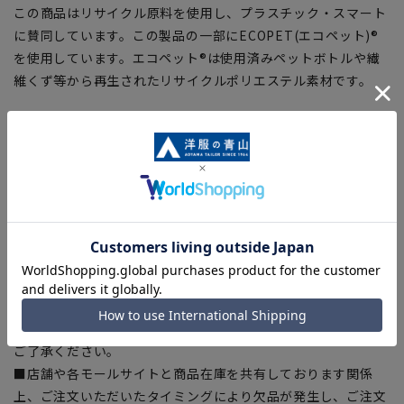
この商品はリサイクル原料を使用し、プラスチック・スマート
に賛同しています。この製品の一部にECOPET(エコペット)®
を使用しています。エコペット®は使用済みペットボトルや繊
維くず等から再生されたリサイクルポリエステル素材です。
【シルエット】《細め(スリム)》 (当社比)
【商品に関するご注意】
■ゆとり感には個人差があります。サイズ表を確認の上、ご購
入の目安としてご利用ください。
■ブラウザやお使いのモニター環境、室内外等の撮影時の環境
下での光加減により、実際の商品と掲載画像の色味が異なる場
合がございます。
■平置き・メジャーでの採寸の為、素材や仕様等により実際の
商品とサイズ表に若干の誤差が生じる場合がございます。予め
ご了承ください。
■店舗や各モールサイトと商品在庫を共有しております関係
上、ご注文いただいたタイミングにより欠品が発生し、ご注文