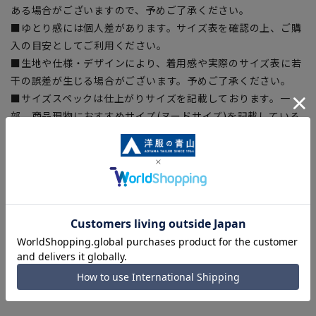
ある場合がございますので、予めご了承ください。
■ゆとり感には個人差があります。サイズ表を確認の上、ご購
入の目安としてご利用ください。
■生地や仕様・デザインにより、着用感や実際のサイズ表に若
干の誤差が生じる場合がございます。予めご了承ください。
■サイズスペックは仕上がりサイズを記載しております。一
部、商品現物におすすめサイズ(ヌードサイズ)を記載している
商品もございます。
■ブラウザやお使いのモニター環境、また撮影時の室内外の光
加減により、実際の商品と掲載画像の色味が異なる場合がござ
います。
■店舗や各モールサイトと商品在庫を共有しております関係
上、ご注文いただいたタイミングにより欠品が発生し、ご注文
を完了できない場合がございます。予めご了承ください。
■お急ぎ発送のご注文につきましても、ご注文のタイミングに
よってはお急ぎ発送サービスを選択できない場合がございま
す。