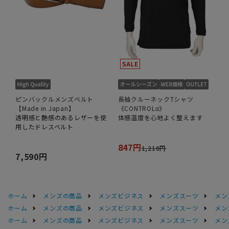
ピンバックルメンズベルト
長袖クルーネックTシャツ
【Made in Japan】
《CONTROLα》
透明感と艶感のあるレザーを使
体感温度を心地よく整えます
用したドレスベルト
847円
1,210円
7,590円
ホーム
メンズの商品
メンズビジネス
メンズスーツ
メン
ホーム
メンズの商品
メンズビジネス
メンズスーツ
メン
ホーム
メンズの商品
メンズビジネス
メンズスーツ
メン