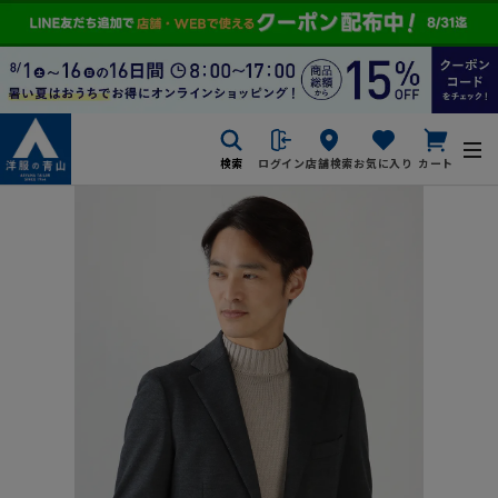
検索
ログイン
店舗検索
お気に入り
カート