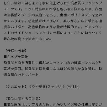
した、細部に至るまで丁寧に仕上げられた高品質リラクシング
スーツです。ニット特有のだれ感を最小限に抑えるため、表面
は高級感とウールの風合いを出し、裏面にポリエステルを這わ
せております。起毛感だけではなく、柔らかさの中に感じる適
度なハリ感と、高級織物のような艶が特徴的です。パンツウエ
ストのサイドシャーリングゴム仕様により、さらに動きやすく
着心地の良さを追求しました。
【仕様・機能】
■キュプラ裏地
静電気を抑え吸湿性に優れたコットン由来の繊維ベンベルグ®
裏地を採用。静電気を抑え虜になるほどの滑らかな袖通し、快
適な着心地をサポート。
【シルエット】《やや細身(スッキリ)》(当社比)
【商品に関するご注意】
■商品画像はサンプルのため、色味やサイズ等の仕様に変更が