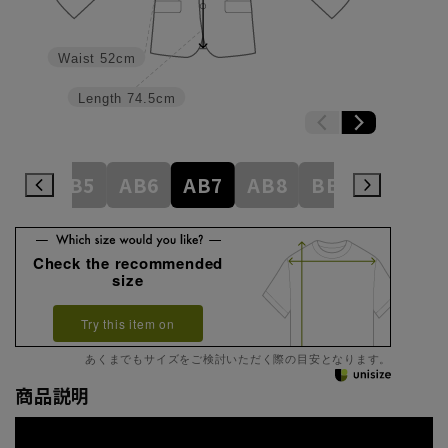
Waist
52cm
Length
74.5cm
AB4
AB5
AB6
AB7
AB8
BE3
BE4
Check the recommended
size
Try this item on
あくまでもサイズをご検討いただく際の目安となります。
商品説明