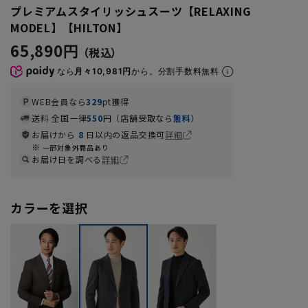
プレミアムスタイリッシュスーツ【RELAXING
MODEL】【HILTON】
65,890円
なら
月々10,981円
から。分割手数料無料
WEB会員なら
329
pt獲得
送料 全国一律
550
円（店舗受取なら
無料
）
お届けから
8
日以内の返品交換可
詳細
一部対象外商品あり
お届け日を調べる
詳細
カラーを選択