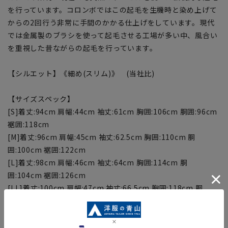
を行っています。コロンボではこの起毛を生機時と染め上げて
からの2回行う非常に手間のかかる仕上げをしています。現代
では金属製のブラシを使って起毛させる工場が多い中、風合い
を重視した昔ながらの起毛を行っています。
【シルエット】《細め(スリム)》 (当社比)
【サイズスペック】
[S]着丈:94cm 肩幅:44cm 袖丈:61cm 胸囲:106cm 胴囲:96cm
裾囲:118cm
[M]着丈:96cm 肩幅:45cm 袖丈:62.5cm 胸囲:110cm 胴
囲:100cm 裾囲:122cm
[L]着丈:98cm 肩幅:46cm 袖丈:64cm 胸囲:114cm 胴
囲:104cm 裾囲:126cm
[LL]着丈:100cm 肩幅:47cm 袖丈:66.5cm 胸囲:118cm 胴
囲:108cm 裾囲:130cm
[3L]着丈:102cm 肩幅:48cm 袖丈:68cm 胸囲:122cm 胴
囲:112cm 裾囲:134cm