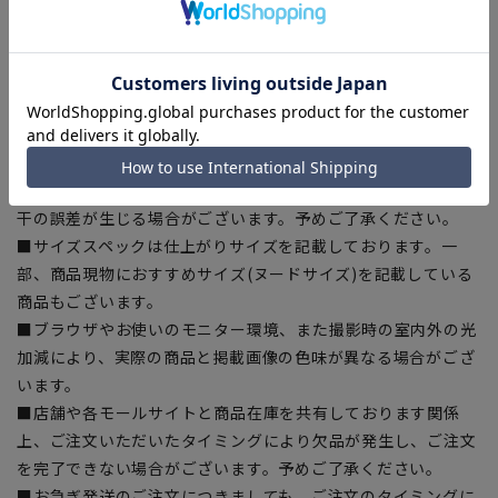
【商品に関するご注意】
■商品画像はサンプルのため、色味やサイズ等の仕様に変更が
ある場合がございますので、予めご了承ください。
■ゆとり感には個人差があります。サイズ表を確認の上、ご購
入の目安としてご利用ください。
■生地や仕様・デザインにより、着用感や実際のサイズ表に若
干の誤差が生じる場合がございます。予めご了承ください。
■サイズスペックは仕上がりサイズを記載しております。一
部、商品現物におすすめサイズ(ヌードサイズ)を記載している
商品もございます。
■ブラウザやお使いのモニター環境、また撮影時の室内外の光
加減により、実際の商品と掲載画像の色味が異なる場合がござ
います。
■店舗や各モールサイトと商品在庫を共有しております関係
上、ご注文いただいたタイミングにより欠品が発生し、ご注文
を完了できない場合がございます。予めご了承ください。
■お急ぎ発送のご注文につきましても、ご注文のタイミングに