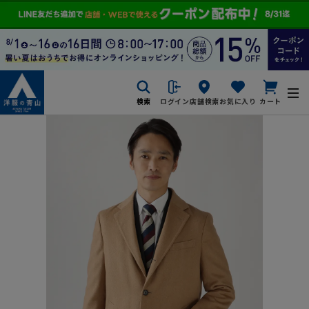
検索
ログイン
店舗検索
お気に入り
カート