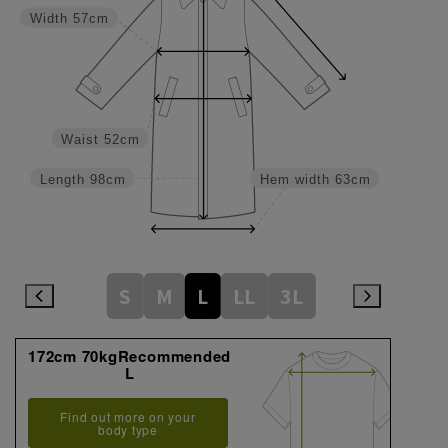
Width
57cm
Waist
52cm
Length
98cm
Hem width
63cm
S
M
L
LL
3L
172cm 70kgRecommended
L
Find out more on your
body type