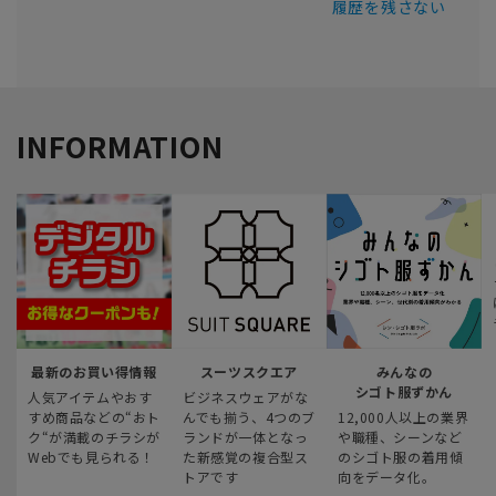
履歴を残さない
INFORMATION
最新のお買い得情報
スーツスクエア
みんなの
シゴト服ずかん
人気アイテムやおす
ビジネスウェアがな
すめ商品などの“おト
んでも揃う、4つのブ
12,000人以上の業界
ク“が満載のチラシが
ランドが一体となっ
や職種、シーンなど
Webでも見られる！
た新感覚の複合型ス
のシゴト服の着用傾
トアです
向をデータ化。