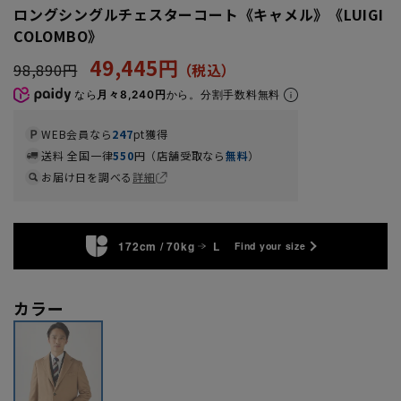
ロングシングルチェスターコート《キャメル》《LUIGI
COLOMBO》
49,445円
98,890円
なら
月々8,240円
から。分割手数料無料
WEB会員なら
247
pt獲得
送料 全国一律
550
円（店舗受取なら
無料
）
お届け日を調べる
詳細
172cm / 70kg
L
Find your size
カラー