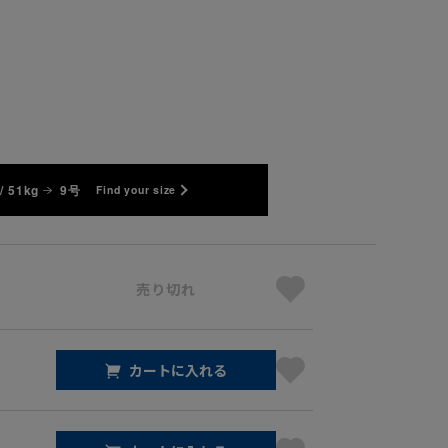
/ 51kg
9号
Find your size
売り切れ
カートに入れる