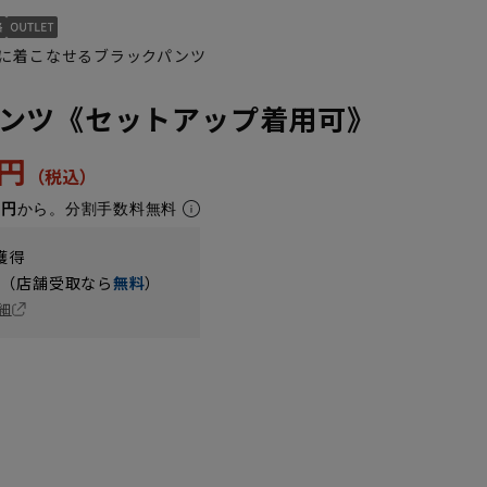
に着こなせるブラックパンツ
ンツ《セットアップ着用可》
0円
5円
から。分割手数料無料
獲得
円（店舗受取なら
無料
）
細