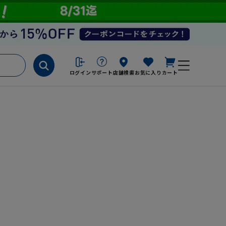
ログイン
サポート
店舗検索
お気に入り
カート