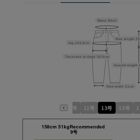
Waist
80cm
Rise length
25
Hip
103.5cm
Thickness of thigh
33.5cm
Inseam length
Hem width
21cm
7号
9号
11号
13号
15号
158cm 51kgRecommended
9号