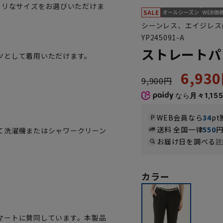
タリなサイズをお選びいただけま
シーンレス、エイジレス
YP245091-A
ストレートパ
ツとして着用いただけます。
6,93
9,900円
。
なら
月々1,15
WEB会員なら
34
pt
送料 全国一律
550
て洗濯機またはシャワークリーン
お届け日を調べる
詳
カラー
マートに賛同しています。本製品