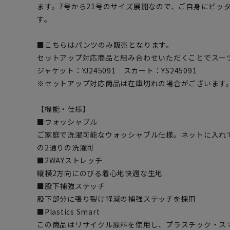
ます。7号から21号のサイズ展開なので、ご自身にピッ
す。
■こちらはパンツのみ販売となります。
セットアップ対応商品と組み合わせいただくことでスー
ジャケット：YJ245091 スカート：YS245091
※セットアップ対応商品は在庫切れの場合がございます
【機能・仕様】
■ウォッシャブル
ご家庭で洗濯可能なウォッシャブル仕様。ネットに入れ
の2通りの洗濯可
■2WAYストレッチ
縦横2方向にのびる着心地快適な生地
■股下補強ステッチ
股下部分に張り裂け軽減の補強ステッチを採用
■Plastics Smart
この商品はリサイクル原料を使用し、プラスチック・ス