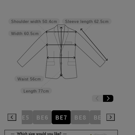
Shoulder width
50.4cm
Sleeve length
62.5cm
Width
60.5cm
Waist
56cm
Length
77cm
BE4
BE5
BE6
BE7
BE8
BE9
BE10