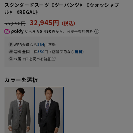
スタンダードスーツ《ツーパンツ》《ウォッシャブ
ル》《REGAL》
32,945円
65,890円
なら
月々5,490円
から。分割手数料無料
WEB会員なら
164
pt獲得
送料 全国一律
550
円（店舗受取なら
無料
）
お届け日を調べる
詳細
カラーを選択