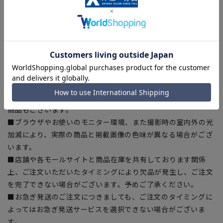
■商品画像はサンプルのため、色味やサイズ等の仕様に変更が
ある場合がございますので、予めご了承ください。
■ゆとり感には個人差があります。サイズ表を確認の上、ご購
入の目安としてご利用ください。
■生地や仕様・デザインにより、着用感や実際のサイズ表に若
干の誤差が生じる場合がございます。予めご了承ください。
■サイズスペックは仕上がりサイズを記載しております。一
部、商品現物におすすめサイズ(ヌードサイズ)を記載している
商品もございます。
■ブラウザやお使いのモニター環境、また撮影時の室内外の光
加減により、実際の商品と掲載画像の色味が異なる場合がござ
います。
■店舗や各モールサイトと商品在庫を共有しております関係
上、ご注文いただいたタイミングにより欠品が発生し、ご注文
を完了できない場合がございます。予めご了承ください。
■お急ぎ発送のご注文につきましても、ご注文のタイミングに
よってはお急ぎ発送サービスを選択できない場合がございま
す。