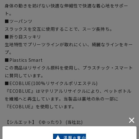
身体の動きを妨げない快適な伸縮性で快適な着心地をサポー
ト。
■ツーパンツ
スラックスを交互に使用することで、スーツ長持ち。
■折り目スッキリ
生地特性でプリーツラインが取れにくい、綺麗なラインをキー
プ。
■Plastics Smart
この商品はリサイクル原料を使用し、プラスチック・スマート
に賛同しています。
■ECOBLUE(100%リサイクルポリエステル)
『ECOBLUE』はマテリアルリサイクルにより、ペットボトル
を繊維へと再生しています。当製品は裏地の糸の一部に
『ECOBLUE』を使用しています。
【シルエット】《ゆったり》 (当社比)
【商品に関するご注意】