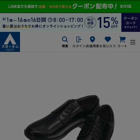
検索
ログイン
店舗検索
お気に入り
カート