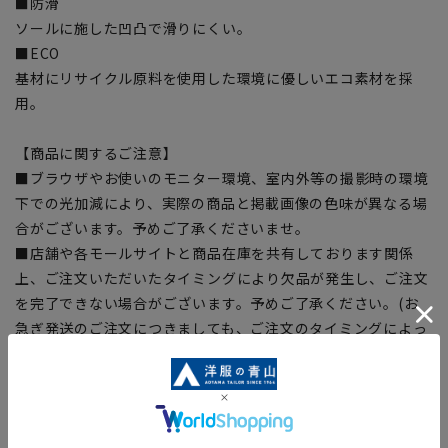
■防滑
ソールに施した凹凸で滑りにくい。
■ECO
基材にリサイクル原料を使用した環境に優しいエコ素材を採
用。
【商品に関するご注意】
■ブラウザやお使いのモニター環境、室内外等の撮影時の環境
下での光加減により、実際の商品と掲載画像の色味が異なる場
合がございます。予めご了承くださいませ。
■店舗や各モールサイトと商品在庫を共有しております関係
上、ご注文いただいたタイミングにより欠品が発生し、ご注文
を完了できない場合がございます。予めご了承ください。(お
急ぎ発送のご注文につきましても、ご注文のタイミングによっ
てはお急ぎ発送サービスを選択できない場合がございます。)
【疲れを軽減、機能性ヘンプソックス】※商品をクリックして