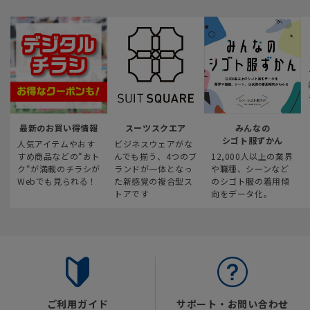
最新のお買い得情報
スーツスクエア
みんなの
シゴト服ずかん
人気アイテムやおす
ビジネスウェアがな
すめ商品などの“おト
んでも揃う、4つのブ
12,000人以上の業界
ク“が満載のチラシが
ランドが一体となっ
や職種、シーンなど
Webでも見られる！
た新感覚の複合型ス
のシゴト服の着用傾
トアです
向をデータ化。
ご利用ガイド
サポート・お問い合わせ