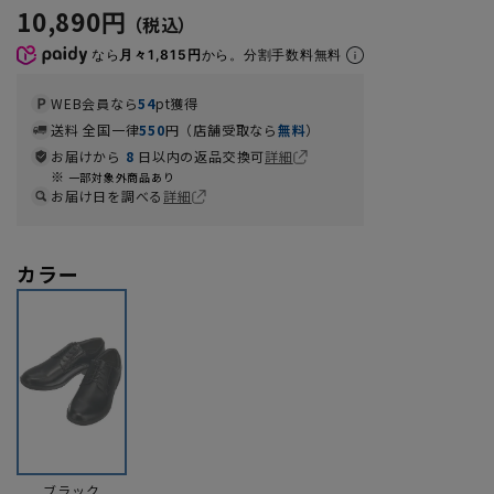
10,890円
なら
月々1,815円
から。分割手数料無料
WEB会員なら
54
pt獲得
送料 全国一律
550
円（店舗受取なら
無料
）
お届けから
8
日以内の返品交換可
詳細
一部対象外商品あり
お届け日を調べる
詳細
カラー
ブラック