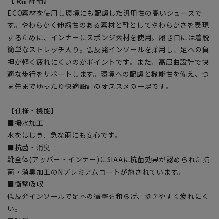
【商品詳細】
ECO素材を使用し環境にも配慮した汎用性の高いシューズで
す。やわらかく伸縮性のある素材と靴としてやわらかさを表現
するために、インナーにスポンジ素材を使用。履き口には着脱
簡単なストレッチ入り。低反発インソールを採用し、足への負
担が軽く疲れにくいのがポイントです。また、高屈曲設計で快
適な歩行をサポートします。環境への配慮と機能性を備え、つ
ま先までゆったり快適設計のオススメの一足です。
【仕様・機能】
■撥水加工
水をはじき、急な雨にも安心です。
■抗菌・消臭
靴全体(アッパー・インナー)にSIAAに抗菌効果が認められた抗
菌・消臭加工のNプレミアムコートが施されています。
■衝撃吸収
低反発インソールで足への衝撃を和らげ、歩きやすく疲れにく
い。