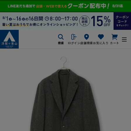
検索
ログイン
店舗検索
お気に入り
カート