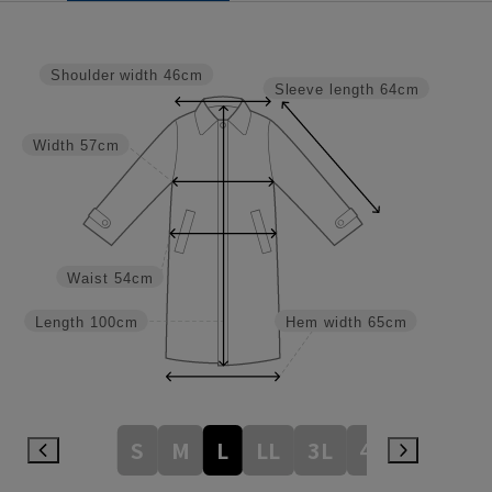
Shoulder width
46cm
Sleeve length
64cm
Width
57cm
Waist
54cm
Length
100cm
Hem width
65cm
S
M
L
LL
3L
4L