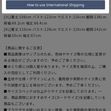
[LL]着丈:104cm バスト:118cm ウエスト:112cm 裾囲:134cm
肩幅:47.6cm 袖丈:65.2cm
[3L]着丈:108cm バスト:122cm ウエスト:116cm 裾囲:138cm
肩幅:49.2cm 袖丈:66.4cm
[4L]着丈:110cm バスト:126cm ウエスト:120cm 裾囲:142cm
肩幅:50cm 袖丈:67cm
【商品に関するご注意】
■商品画像はサンプルのため、色味やサイズ等の仕様に変更が
ある場合がございますので、予めご了承ください。
■ゆとり感には個人差があります。サイズ表を確認の上、ご購
入の目安としてご利用ください。
■生地や仕様・デザインにより、着用感や実際のサイズ表に若
干の誤差が生じる場合がございます。予めご了承ください。
■サイズスペックは仕上がりサイズを記載しております。一
部、商品現物におすすめサイズ(ヌードサイズ)を記載している
商品もございます。
■ブラウザやお使いのモニター環境、また撮影時の室内外の光