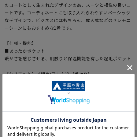
のコートとして生まれたデザインの為、スーツと相性の良いコ
ートです。コーディネートにも取り入れられやすいベーシック
なデザインで、ビジネスにはもちろん、成人式などのセレモニ
ーシーンにもおすすめな1着です。
【仕様・機能】
■あったかポケット
暖かさを感じさせる、肌触りと保温機能を有した起毛ポケット
【シルエット】《細め(スリム)》 (当社比)
【サイズスペック】
[S]着丈:92cm バスト:106cm ウエスト:100cm 裾囲:122cm 肩
幅:42.8cm 袖丈:61.6cm
[M]着丈:96cm バスト:110cm ウエスト:104cm 裾囲:126cm
肩幅:44.4cm 袖丈:62.8cm
[L]着丈:100cm バスト:114cm ウエスト:108cm 裾囲:130cm
肩幅:46cm 袖丈:64cm