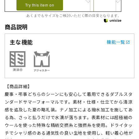
Try this item on
あくまでもサイズをご検討いただく際の目安となります。
商品説明
主な機能
機能一覧
【商品詳細】
慶事・弔事どちらのシーンにも安心して着用できるダブルスタ
ンダードサマーフォーマルです。素材・仕様・仕立てから清涼
感を追及した夏の略礼装。ナノ加工による撥水加工を施してあ
る為、さっと払うだけで水滴が落ちます。表素材には超極細の
ウールを使った特殊な精紡交撚糸と強撚糸を使用。ドライタッ
チでシャリ感のある通気性の良い生地を使用し、軽い着心地が