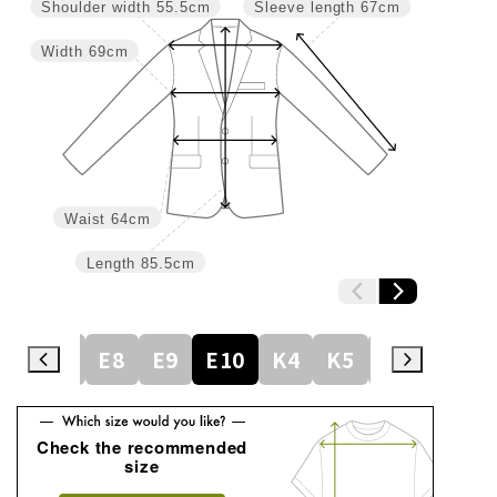
Shoulder width
55.5cm
Sleeve length
67cm
Width
69cm
Waist
64cm
Length
85.5cm
E6
E7
E8
E9
E10
K4
K5
K6
K7
Check the recommended
size