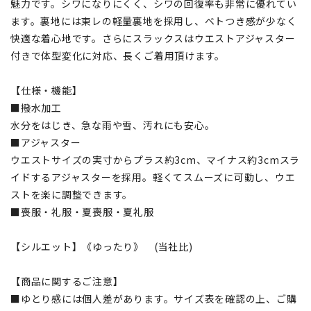
魅力です。シワになりにくく、シワの回復率も非常に優れてい
ます。裏地には東レの軽量裏地を採用し、ベトつき感が少なく
快適な着心地です。さらにスラックスはウエストアジャスター
付きで体型変化に対応、長くご着用頂けます。
【仕様・機能】
■撥水加工
水分をはじき、急な雨や雪、汚れにも安心。
■アジャスター
ウエストサイズの実寸からプラス約3cm、マイナス約3cmスラ
イドするアジャスターを採用。軽くてスムーズに可動し、ウエ
ストを楽に調整できます。
■喪服・礼服・夏喪服・夏礼服
【シルエット】《ゆったり》 (当社比)
【商品に関するご注意】
■ゆとり感には個人差があります。サイズ表を確認の上、ご購