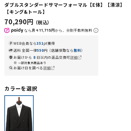
ダブルスタンダードサマーフォーマル【E体】【清涼】
【キング&トール】
70,290円
なら
月々11,715円
から。分割手数料無料
WEB会員なら
351
pt獲得
送料 全国一律
550
円（店舗受取なら
無料
）
お届けから
8
日以内の返品交換可
詳細
一部対象外商品あり
お届け日を調べる
詳細
カラーを選択