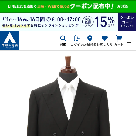
検索
ログイン
店舗検索
お気に入り
カート