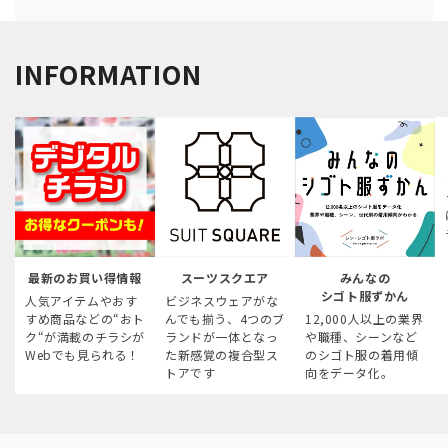
INFORMATION
最新のお買い得情報
スーツスクエア
みんなの
シゴト服ずかん
人気アイテムやおす
ビジネスウェアがな
すめ商品などの“おト
んでも揃う、4つのブ
12,000人以上の業界
ク“が満載のチラシが
ランドが一体となっ
や職種、シーンなど
Webでも見られる！
た新感覚の複合型ス
のシゴト服の着用傾
トアです
向をデータ化。