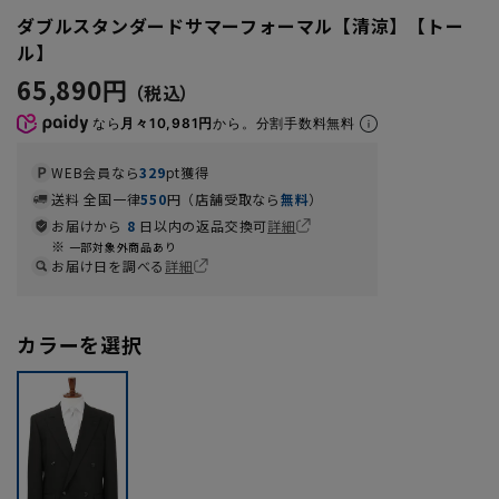
ダブルスタンダードサマーフォーマル【清涼】【トー
ル】
65,890円
なら
月々10,981円
から。分割手数料無料
WEB会員なら
329
pt獲得
送料 全国一律
550
円（店舗受取なら
無料
）
お届けから
8
日以内の返品交換可
詳細
一部対象外商品あり
お届け日を調べる
詳細
カラーを選択