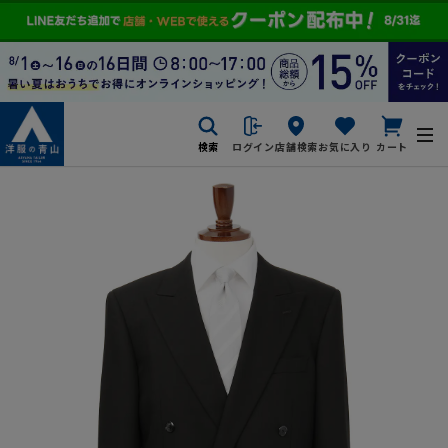
検索
ログイン
店舗検索
お気に入り
カート