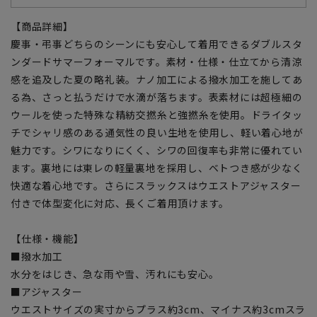
【商品詳細】
慶事・弔事どちらのシーンにも安心して着用できるダブルスタ
ンダードサマーフォーマルです。素材・仕様・仕立てから清涼
感を追及した夏の略礼装。ナノ加工による撥水加工を施してあ
る為、さっと払うだけで水滴が落ちます。表素材には超極細の
ウールを使った特殊な精紡交撚糸と強撚糸を使用。ドライタッ
チでシャリ感のある通気性の良い生地を使用し、軽い着心地が
魅力です。シワになりにくく、シワの回復率も非常に優れてい
ます。裏地には東レの軽量裏地を採用し、ベトつき感が少なく
快適な着心地です。さらにスラックスはウエストアジャスター
付きで体型変化に対応、長くご着用頂けます。
【仕様・機能】
■撥水加工
水分をはじき、急な雨や雪、汚れにも安心。
■アジャスター
ウエストサイズの実寸からプラス約3cm、マイナス約3cmスラ