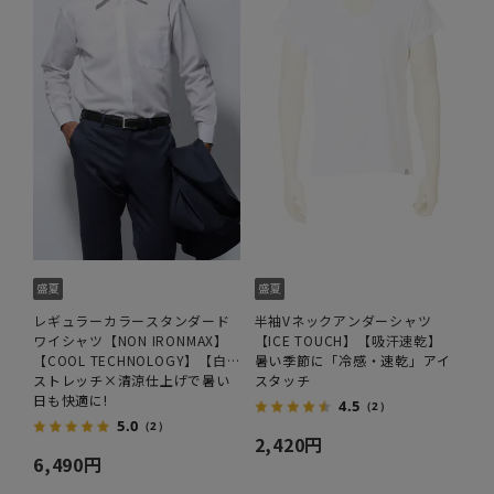
レギュラーカラースタンダード
半袖Vネックアンダーシャツ
ワイシャツ【NON IRONMAX】
【ICE TOUCH】【吸汗速乾】
【COOL TECHNOLOGY】【白
暑い季節に「冷感・速乾」アイ
無地】
ストレッチ×清涼仕上げで暑い
スタッチ
日も快適に!
4.5
（2）
5.0
（2）
2,420円
6,490円