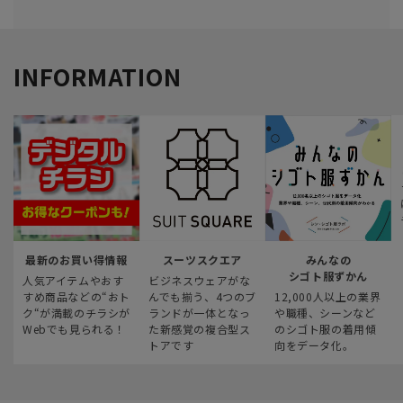
INFORMATION
最新のお買い得情報
スーツスクエア
みんなの
シゴト服ずかん
人気アイテムやおす
ビジネスウェアがな
すめ商品などの“おト
んでも揃う、4つのブ
12,000人以上の業界
ク“が満載のチラシが
ランドが一体となっ
や職種、シーンなど
Webでも見られる！
た新感覚の複合型ス
のシゴト服の着用傾
トアです
向をデータ化。