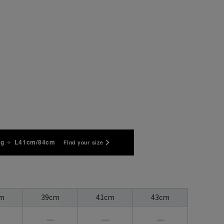
kg
L41cm/84cm
Find your size
m
39cm
41cm
43cm
―
―
―