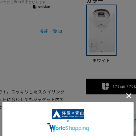
カラー
いただく際の目安となります。
機能一覧
ホワイト
173cm / 70
です。スッキリしたスタイリング
ットに合わせてもジャケット内で
サイズ
けます。
首周り
37c
裄丈
✕
78cm