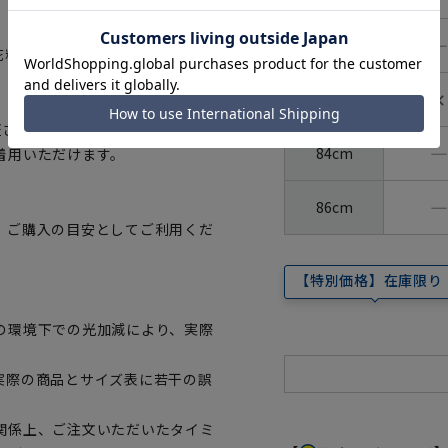
―
80cm
花粉や梅雨の時期など室内干し時
✕
82cm
証された、生地から付属まですべて
―
84cm
着用いただけます。
―
86cm
、ご購入の目安としてご利用くだ
【特別価格】在庫限り
の環境下での光加減により、実際
実際の商品とサイズ表に若干の誤
関係上、ご注文いただいたタイミ