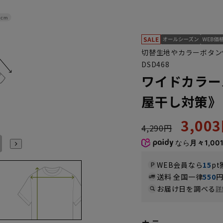
4cm
切替生地やカラーボタン
DSD468
ワイドカラー
屋干し対策》
3,00
4,290円
L41cm/88cm
LL43cm/82cm
LL43cm/86cm
LL43cm/88cm
S37cm/88cm
S(37cm)
なら
月々1,00
WEB会員なら
15
pt
送料 全国一律
550
お届け日を調べる
詳