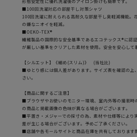
形態安定性に優れ洗濯後のアイロン掛けも簡単です。
■100回洗濯対応の部屋干し対策シャツ
100回洗濯に耐えられる高耐久な部屋干し臭軽減機能。
の嫌なニオイを軽減。
■OEKO-TEX®
繊維製品の国際的な安全基準であるエコテックス®に認
が厳しい基準をクリアした素材を使用。安全を安心して
【シルエット】《細め(スリム)》 (当社比)
■ゆとり感には個人差があります。サイズ表を確認の上
さい。
【商品に関するご注意】
■ブラウザやお使いのモニター環境、室内外等の撮影時
の商品と掲載画像の色味が異なる場合がございます。
■平置き・メジャーでの採寸の為、素材や仕様等により
差が生じる場合がございます。予めご了承ください。
■店舗や各モールサイトと商品在庫を共有しております