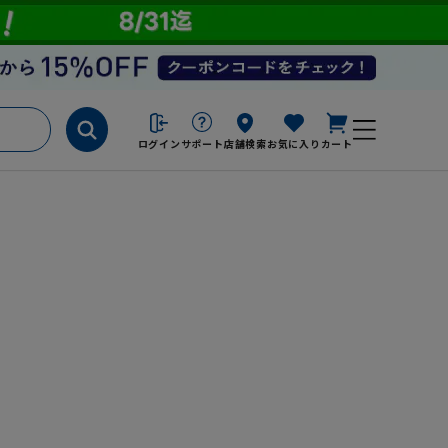
ログイン
サポート
店舗検索
お気に入り
カート