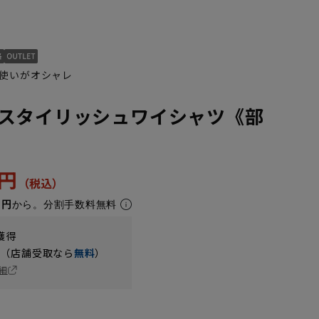
使いがオシャレ
スタイリッシュワイシャツ《部
3円
M(39cm)
L(41cm)
LL(43cm)
1円
から。分割手数料無料
獲得
円（店舗受取なら
無料
）
細