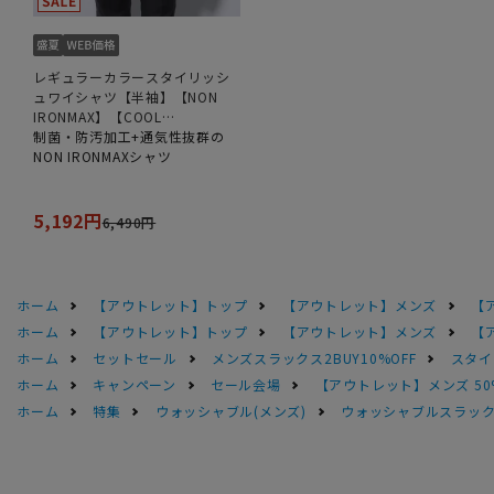
レギュラーカラースタイリッシ
ュワイシャツ【半袖】【NON
IRONMAX】【COOL
TECHNOLOGY】【白無地】
制菌・防汚加工+通気性抜群の
NON IRONMAXシャツ
5,192円
6,490円
ホーム
【アウトレット】トップ
【アウトレット】メンズ
【
ホーム
【アウトレット】トップ
【アウトレット】メンズ
【
ホーム
セットセール
メンズスラックス2BUY10%OFF
スタイ
ホーム
キャンペーン
セール会場
【アウトレット】メンズ 50
ホーム
特集
ウォッシャブル(メンズ)
ウォッシャブルスラック