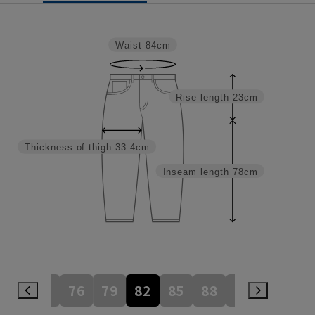
Waist
84cm
Rise length
23cm
Thickness of thigh
33.4cm
Inseam length
78cm
73
76
79
82
85
88
91