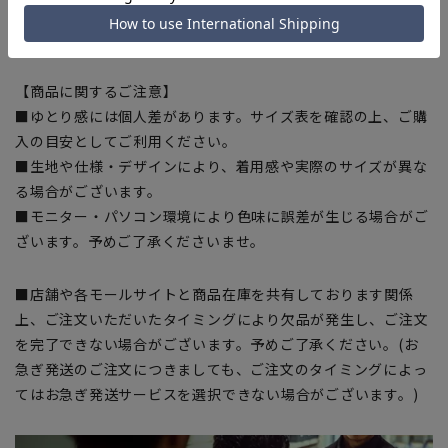
金については店舗へお問い合わせください。商品の股下以上の
長さの調節は出来ません、予めご了承ください。
【商品に関するご注意】
■ゆとり感には個人差があります。サイズ表を確認の上、ご購
入の目安としてご利用ください。
■生地や仕様・デザインにより、着用感や実際のサイズが異な
る場合がございます。
■モニター・パソコン環境により色味に誤差が生じる場合がご
ざいます。予めご了承くださいませ。
■店舗や各モールサイトと商品在庫を共有しております関係
上、ご注文いただいたタイミングにより欠品が発生し、ご注文
を完了できない場合がございます。予めご了承ください。(お
急ぎ発送のご注文につきましても、ご注文のタイミングによっ
てはお急ぎ発送サービスを選択できない場合がございます。)