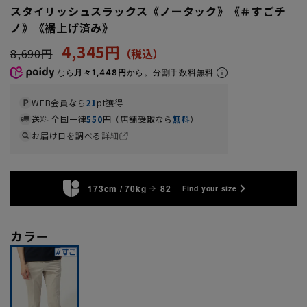
スタイリッシュスラックス《ノータック》《＃すごチ
ノ》《裾上げ済み》
4,345円
8,690円
なら
月々1,448円
から。分割手数料無料
WEB会員なら
21
pt獲得
送料 全国一律
550
円（店舗受取なら
無料
）
お届け日を調べる
詳細
173cm / 70kg
82
Find your size
カラー