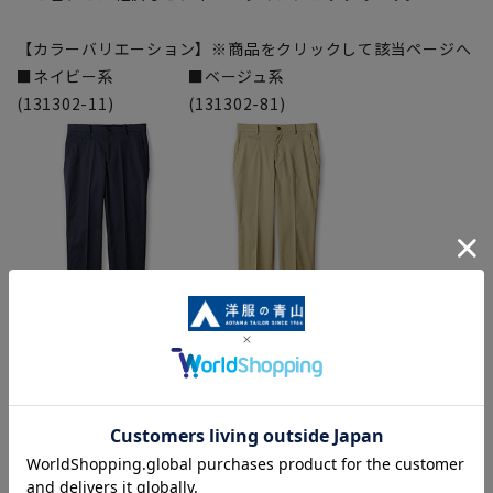
【カラーバリエーション】※商品をクリックして該当ページへ
■ネイビー系
■ベージュ系
(131302-11)
(131302-81)
※カラーバリエーション商品は在庫切れの場合がございます。
【シルエット】《細め(スリム)》 (当社比)
【お直しについて】
こちらの商品の裾直しをする場合は店舗にて承ります。補正料