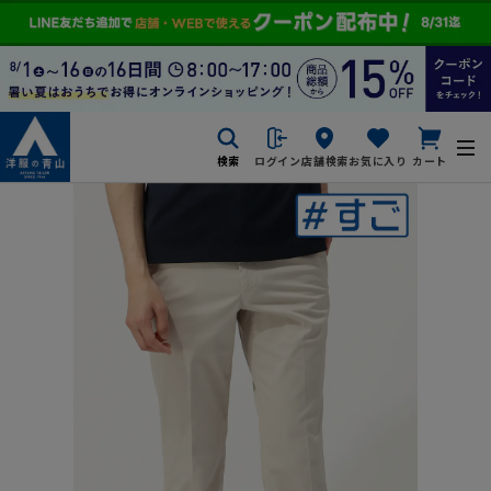
検索
ログイン
店舗検索
お気に入り
カート