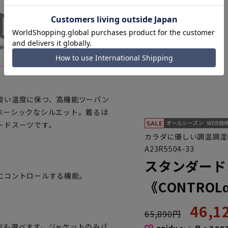
良い温度に保つ、高機能ツーパン
ベーシックなシルエット。着るほ
ードスーツです。
カラダに優しい調温調湿
A23R5504-33
スタンダード
にコントロールする機能。
《CONTROL
46,
65,890円
方も選べます。ジャケットのみパ