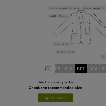
Shoulder width
50.4cm
Sleeve length
62
Width
60.5cm
Waist
56cm
Length
77cm
BE1
BE2
BE3
BE4
BE5
BE6
BE7
BE8
B
Check the recommended size
Try this item on