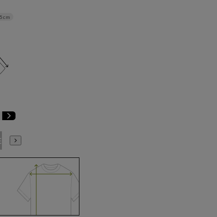
.5cm
E9
BE10
E3
E4
E5
E6
E7
E8
E9
E10
K