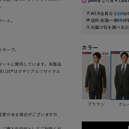
なら
月々7,68
。
WEB会員なら
230
p
送料 全国一律
550
ポート。
お届け日を調べる
詳
カラー
をキープ。
マートに賛同しています。当製品
OBLUE®はマテリアルリサイクル
ブラウン
グレ
変更がある場合がございますの
、ご購入の目安としてご利用くだ