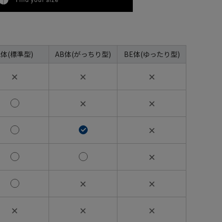
A体(標準型)
AB体(がっちり型)
BE体(ゆったり型)
✕
✕
✕
✕
✕
✕
✕
✕
✕
✕
✕
✕