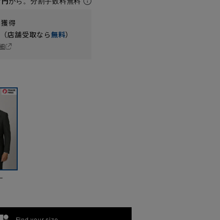
7円
から。分割手数料無料
t獲得
円（店舗受取なら
無料
）
細
ー
Find your size