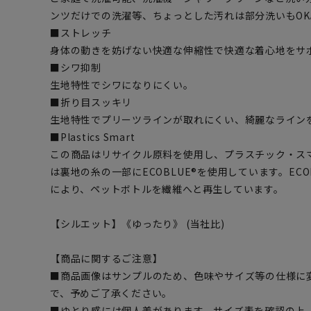
ンツだけでの洗濯等、ちょっとした汚れは部分洗いもOK
■ストレッチ
身体の動きを妨げない快適な伸縮性で快適な着心地をサ
■シワ抑制
生地特性でシワになりにくい。
■折り目スッキリ
生地特性でプリーツラインが取れにくい、綺麗なライン
■Plastics Smart
この商品はリサイクル原料を使用し、プラスチック・ス
は裏地の糸の一部にECOBLUE®を使用しています。EC
により、ペットボトルを繊維へと再生しています。
【シルエット】《ゆったり》 (当社比)
【商品に関するご注意】
■商品画像はサンプルのため、色味やサイズ等の仕様に
で、予めご了承ください。
■ゆとり感には個人差があります。サイズ表を確認の上