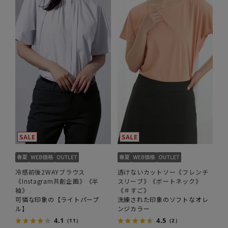
冷感前後2WAYブラウス
透けないカットソー《フレンチ
《Instagram共創企画》《半
スリーブ》《ボートネック》
袖》
《＃すご》
可憐な印象の【ライトパープ
洗練された印象のソフトなオレ
ル】
ンジカラー
4.1
4.5
（11）
（2）