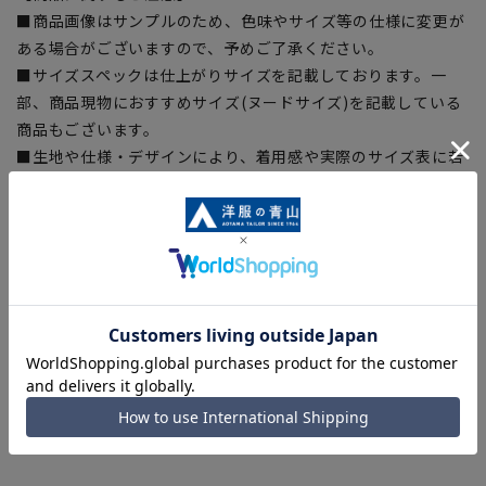
■商品画像はサンプルのため、色味やサイズ等の仕様に変更が
ある場合がございますので、予めご了承ください。
■サイズスペックは仕上がりサイズを記載しております。一
部、商品現物におすすめサイズ(ヌードサイズ)を記載している
商品もございます。
■生地や仕様・デザインにより、着用感や実際のサイズ表に若
干の誤差が生じる場合がございます。予めご了承ください。
■ブラウザやお使いのモニター環境、また撮影時の室内外の光
加減により、実際の商品と掲載画像の色味が異なる場合がござ
います。
■店舗や各モールサイトと商品在庫を共有しております関係
上、ご注文いただいたタイミングにより欠品が発生し、ご注文
を完了できない場合がございます。予めご了承ください。
■お急ぎ発送のご注文につきましても、ご注文のタイミングに
よってはお急ぎ発送サービスを選択できない場合がございま
す。