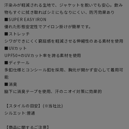
汗染みが軽減される生地で、ジャケットを脱いでも安心。飲み
物もすぐに拭き取ればシミにもなりにくい、防汚効果あり
■SUPER EASY IRON
優れた形態安定性でアイロン掛けが簡単です。
■ストレッチ
シワができにくく窮屈感を軽減させる伸縮性のある素材を使用
■UVカット
UPF50+のUVカット率を誇る素材を使用
■ディテール
多釦仕様とコンシール釦を採用、胸元が開かず安心して着用可
能
■消臭
脇下に消臭テープを使用、汗のニオイ対策に効果的
【スタイルの目安】(※当社比)
シルエット:普通
【商品に関するご注意】