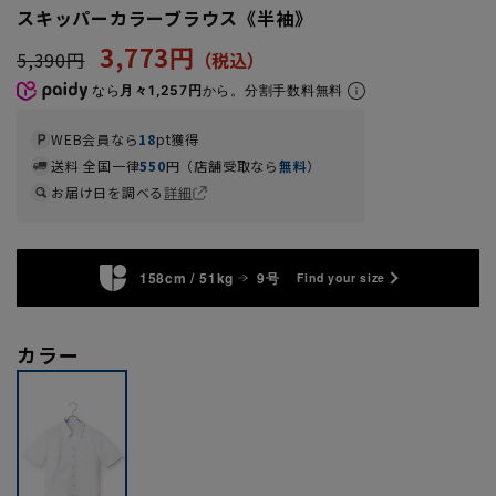
スキッパーカラーブラウス《半袖》
3,773円
5,390円
なら
月々1,257円
から。分割手数料無料
WEB会員なら
18
pt獲得
送料 全国一律
550
円（店舗受取なら
無料
）
お届け日を調べる
詳細
158cm / 51kg
9号
Find your size
カラー