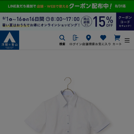
検索
ログイン
店舗検索
お気に入り
カート