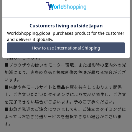
ある場合がございますので、予めご了承ください。
■ゆとり感には個人差があります。サイズ表を確認の上、ご購
入の目安としてご利用ください。
■生地や仕様・デザインにより、着用感や実際のサイズ表に若
干の誤差が生じる場合がございます。予めご了承ください。
■サイズスペックは仕上がりサイズを記載しております。一
部、商品現物におすすめサイズ(ヌードサイズ)を記載している
商品もございます。
■ブラウザやお使いのモニター環境、また撮影時の室内外の光
加減により、実際の商品と掲載画像の色味が異なる場合がござ
います。
■店舗や各モールサイトと商品在庫を共有しております関係
上、ご注文いただいたタイミングにより欠品が発生し、ご注文
を完了できない場合がございます。予めご了承ください。
■お急ぎ発送のご注文につきましても、ご注文のタイミングに
よってはお急ぎ発送サービスを選択できない場合がございま
す。