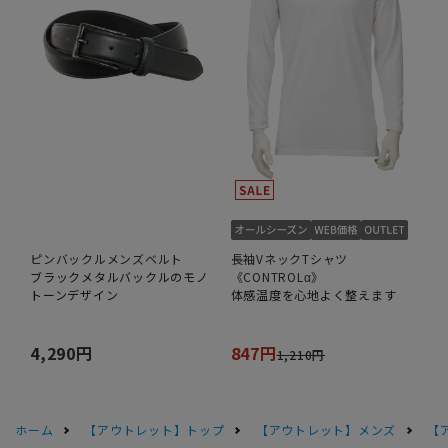
ピンバックルメンズベルト
長袖VネックTシャツ
ブラックメタルバックルのモノ
《CONTROLα》
トーンデザイン
体感温度を心地よく整えます
4,290円
847円
1,210円
ホーム
【アウトレット】トップ
【アウトレット】メンズ
【