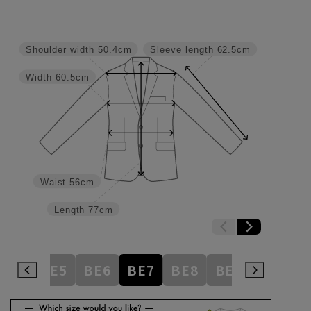
Shoulder width
50.4cm
Sleeve length
62.5cm
Width
60.5cm
Waist
56cm
Length
77cm
BE4
BE5
BE6
BE7
BE8
BE9
BE10