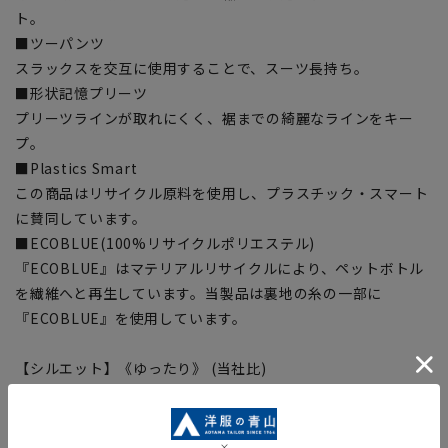
ト。
■ツーパンツ
スラックスを交互に使用することで、スーツ長持ち。
■形状記憶プリーツ
プリーツラインが取れにくく、裾までの綺麗なラインをキー
プ。
■Plastics Smart
この商品はリサイクル原料を使用し、プラスチック・スマート
に賛同しています。
■ECOBLUE(100%リサイクルポリエステル)
『ECOBLUE』はマテリアルリサイクルにより、ペットボトル
を繊維へと再生しています。当製品は裏地の糸の一部に
『ECOBLUE』を使用しています。
【シルエット】《ゆったり》 (当社比)
【商品に関するご注意】
■商品画像はサンプルのため、色味やサイズ等の仕様に変更が