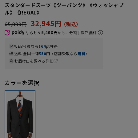
スタンダードスーツ《ツーパンツ》《ウォッシャブ
ル》《REGAL》
32,945円
65,890円
なら
月々5,490円
から。分割手数料無料
WEB会員なら
164
pt獲得
送料 全国一律
550
円（店舗受取なら
無料
）
お届け日を調べる
詳細
カラーを選択