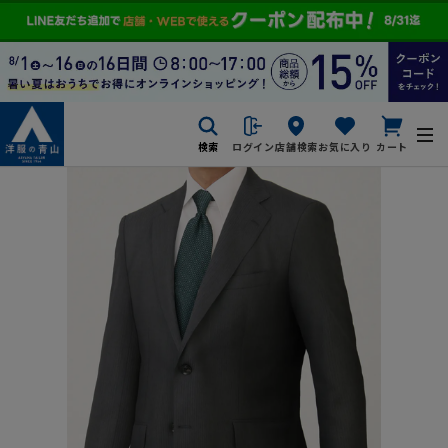
検索
ログイン
店舗検索
お気に入り
カート