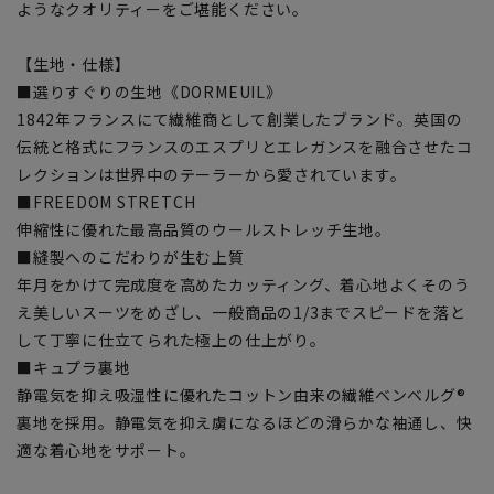
ようなクオリティーをご堪能ください。
【生地・仕様】
■選りすぐりの生地《DORMEUIL》
1842年フランスにて繊維商として創業したブランド。英国の
伝統と格式にフランスのエスプリとエレガンスを融合させたコ
レクションは世界中のテーラーから愛されています。
■FREEDOM STRETCH
伸縮性に優れた最高品質のウールストレッチ生地。
■縫製へのこだわりが生む上質
年月をかけて完成度を高めたカッティング、着心地よくそのう
え美しいスーツをめざし、一般商品の1/3までスピードを落と
して丁寧に仕立てられた極上の仕上がり。
■キュプラ裏地
静電気を抑え吸湿性に優れたコットン由来の繊維ベンベルグ®
裏地を採用。静電気を抑え虜になるほどの滑らかな袖通し、快
適な着心地をサポート。