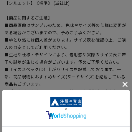
【シルエット】《標準》 (当社比)
【商品に関するご注意】
■商品画像はサンプルのため、色味やサイズ等の仕様に変更が
ある場合がございますので、予めご了承ください。
■ゆとり感には個人差があります。サイズ表を確認の上、ご購
入の目安としてご利用ください。
■生地や仕様・デザインにより、着用感や実際のサイズ表に若
干の誤差が生じる場合がございます。予めご了承ください。
■サイズスペックは仕上がりサイズを記載しております。一
部、商品現物におすすめサイズ(ヌードサイズ)を記載している
商品もございます。
■ブラウザやお使いのモニター環境、また撮影時の室内外の光
加減により、実際の商品と掲載画像の色味が異なる場合がござ
います。
■店舗や各モールサイトと商品在庫を共有しております関係
上、ご注文いただいたタイミングにより欠品が発生し、ご注文
を完了できない場合がございます。予めご了承ください。