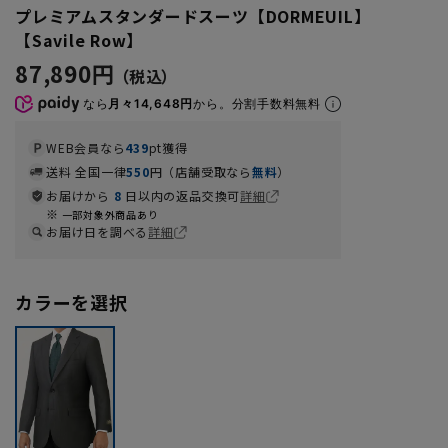
プレミアムスタンダードスーツ【DORMEUIL】
【Savile Row】
87,890円
なら
月々14,648円
から。分割手数料無料
WEB会員なら
439
pt獲得
送料 全国一律
550
円（店舗受取なら
無料
）
お届けから
8
日以内の返品交換可
詳細
一部対象外商品あり
お届け日を調べる
詳細
カラーを選択