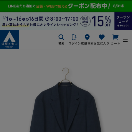
検索
ログイン
店舗検索
お気に入り
カート