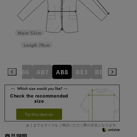
Waist
52cm
Length
78cm
AB5
AB6
AB7
AB8
BE3
BE4
BE5
Check the recommended
size
Try this item on
あくまでもサイズをご検討いただく際の目安となります。
商品説明