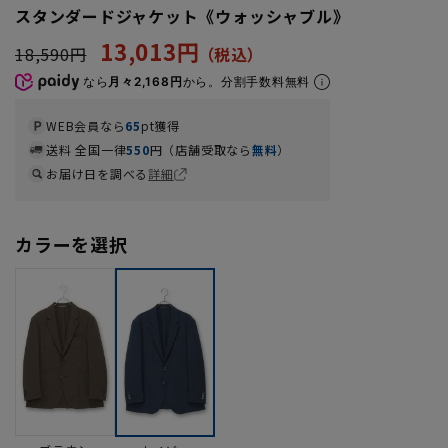
スタンダードジャケット《ウォッシャブル》
13,013円
18,590円
なら
月々2,168円
から。分割手数料無料
WEB会員なら
65
pt獲得
送料 全国一律
550
円（店舗受取なら
無料
）
お届け日を調べる
詳細
カラーを選択