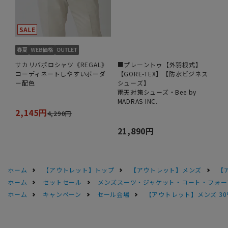
サカリバポロシャツ《REGAL》
■プレーントゥ【外羽根式】
コーディネートしやすいボーダ
【GORE-TEX】【防水ビジネス
ー配色
シューズ】
雨天対策シューズ・Bee by
MADRAS INC.
2,145円
4,290円
21,890円
ホーム
【アウトレット】トップ
【アウトレット】メンズ
【
ホーム
セットセール
メンズスーツ・ジャケット・コート・フォーマル
ホーム
キャンペーン
セール会場
【アウトレット】メンズ 30