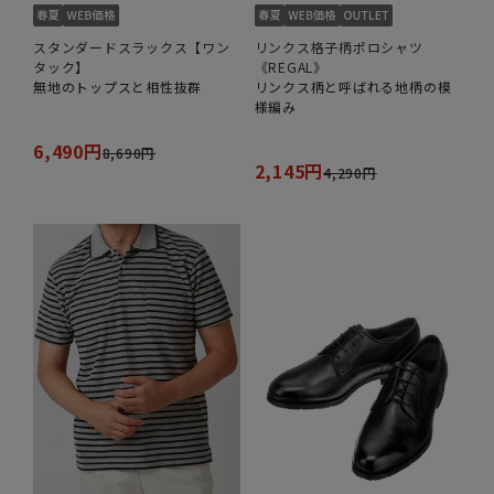
スタンダードスラックス【ワン
リンクス格子柄ポロシャツ
タック】
《REGAL》
無地のトップスと相性抜群
リンクス柄と呼ばれる地柄の模
様編み
6,490円
8,690円
2,145円
4,290円