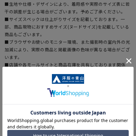
■生地や仕様・デザインにより、着用感や実際のサイズ表に若
干の誤差が生じる場合がございます。予めご了承ください。
■サイズスペックは仕上がりサイズを記載しております。一
部、商品現物におすすめサイズ(ヌードサイズ)を記載している
商品もございます。
■ブラウザやお使いのモニター環境、また撮影時の室内外の光
加減により、実際の商品と掲載画像の色味が異なる場合がござ
います。
■店舗や各モールサイトと商品在庫を共有しております関係
上、ご注文いただいたタイミングにより欠品が発生し、ご注文
を完了できない場合がございます。予めご了承ください。
■お急ぎ発送のご注文につきましても、ご注文のタイミングに
よってはお急ぎ発送サービスを選択できない場合がございま
す。