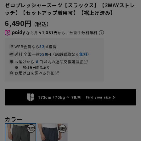
ゼロプレッシャースーツ【スラックス】【2WAYストレ
ッチ】【セットアップ着用可】【裾上げ済み】
6,490円
なら
月々1,081円
から。分割手数料無料
WEB会員なら
32
pt獲得
送料 全国一律
550
円（店舗受取なら
無料
）
お届けから
8
日以内の返品交換可
詳細
一部対象外商品あり
お届け日を調べる
詳細
173cm / 70kg
79/M
Find your size
カラー