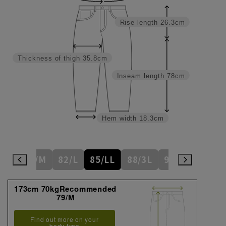
Rise length
26.3cm
Thickness of thigh
35.8cm
Inseam length
78cm
Hem width
18.3cm
6/S
79/M
82/L
85/LL
88/3L
91/4L
94
173cm 70kgRecommended
79/M
Find out more on your
body type