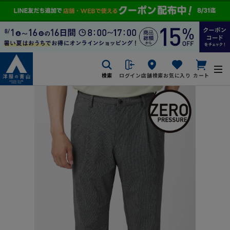
検索
ログイン
店舗検索
お気に入り
カート