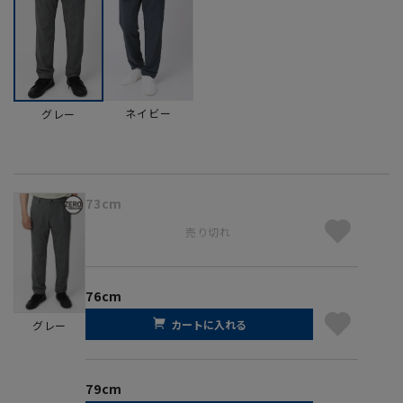
ネイビー
グレー
73cm
売り切れ
76cm
カートに入れる
グレー
79cm