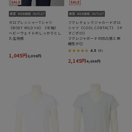
ゼロプレッシャーTシャツ
フクレチェックジャカードポロ
《BODY WILD×A》《半袖》
シャツ《COOL CONTACT》《＃
ヘビーウェイトのしっかりとし
すごポロ》
た生地感
フクレジャガードの凹凸感と伸
縮性が◎
4.5
（2）
1,045円
2,090円
2,145円
4,290円