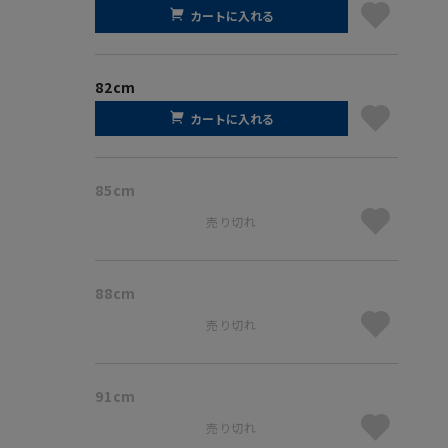
カートに入れる
82cm
カートに入れる
85cm
売り切れ
88cm
売り切れ
91cm
売り切れ