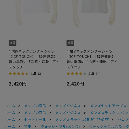
半袖Vネックアンダーシャツ
半袖Vネックアンダーシャツ
【ICE TOUCH】【吸汗速乾】
【ICE TOUCH】【吸汗速乾】
暑い季節に「冷感・速乾」アイ
暑い季節に「冷感・速乾」アイ
スタッチ
スタッチ
4.5
4.0
（2）
（1）
2,420円
2,420円
ホーム
メンズの商品
メンズビジネス
メンズセットアップス
ホーム
メンズの商品
メンズビジネス
メンズスラックス パン
ホーム
セットセール
メンズスラックス2BUY10%OFF
ゼロプ
ホーム
特集
ウォッシャブル(メンズ)
ウォッシャブルスラック